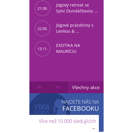
Jógový retreat se
21.09.
Sylvi Dundáčkovou ...
Jógové prázdniny s
22.09.
Lenkou & ...
EXOTIKA NA
13.11.
MAURÍCIU
Všechny akce
NAJDETE NÁS NA
FACEBOOKU
Více než 10 000 sledujících
→