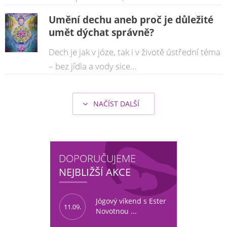
Umění dechu aneb proč je důležité
umět dýchat správně?
Dech je jak v józe, tak i v životě ústřední téma
– bez jídla a vody sice...
NAČÍST DALŠÍ
DOPORUČUJEME
NEJBLIŽŠÍ AKCE
Jógový víkend s Ester
11.09.
Novotnou ...