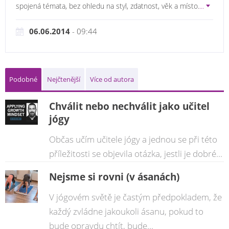
spojená témata, bez ohledu na styl, zdatnost, věk a místo.
...
06.06.2014
- 09:44
Podobné
Nejčtenější
Více od autora
Chválit nebo nechválit jako učitel
jógy
Občas učím učitele jógy a jednou se při této
příležitosti se objevila otázka, jestli je dobré...
Nejsme si rovni (v ásanách)
V jógovém světě je častým předpokladem, že
každý zvládne jakoukoli ásanu, pokud to
bude opravdu chtít, bude...