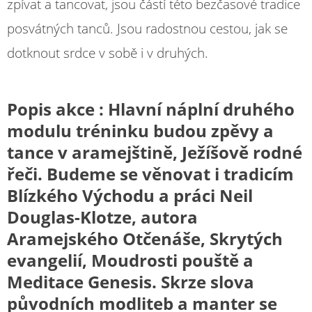
zpívat a tancovat, jsou částí této bezčasové tradice
posvátných tanců. Jsou radostnou cestou, jak se
dotknout srdce v sobě i v druhých.
Popis akce : Hlavní náplní druhého
modulu tréninku budou zpěvy a
tance v aramejštině, Ježíšově rodné
řeči. Budeme se věnovat i tradicím
Blízkého Východu a práci Neil
Douglas-Klotze, autora
Aramejského Otčenáše, Skrytých
evangelií, Moudrosti pouště a
Meditace Genesis. Skrze slova
původních modliteb a manter se