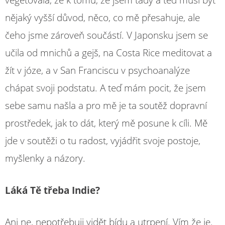
vegetovala, že k tomu, že jsem tady a teď musí být
nějaký vyšší důvod, něco, co mě přesahuje, ale
čeho jsme zároveň součástí. V Japonsku jsem se
učila od mnichů a gejš, na Costa Rice meditovat a
žít v józe, a v San Franciscu v psychoanalýze
chápat svoji podstatu. A teď mám pocit, že jsem
sebe samu našla a pro mě je ta soutěž dopravní
prostředek, jak to dát, který mě posune k cíli. Mě
jde v soutěži o tu radost, vyjádřit svoje postoje,
myšlenky a názory.
Láká Tě třeba Indie?
Ani ne, nepotřebuji vidět bídu a utrpení. Vím že je.