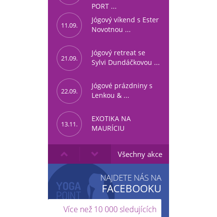
PORT ...
Jógový víkend s Ester
11.09.
Novotnou ...
Jógový retreat se
21.09.
Sylvi Dundáčkovou ...
Jógové prázdniny s
22.09.
Lenkou & ...
EXOTIKA NA
13.11.
MAURÍCIU
Všechny akce
NAJDETE NÁS NA
FACEBOOKU
Více než 10 000 sledujících