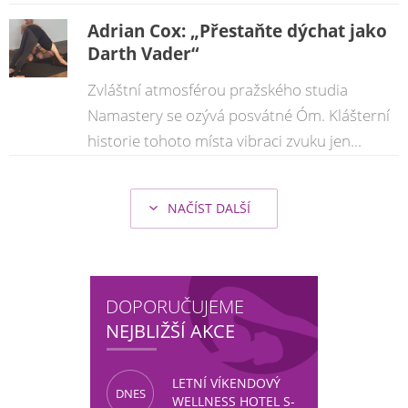
Adrian Cox: „Přestaňte dýchat jako
Darth Vader“
Zvláštní atmosférou pražského studia
Namastery se ozývá posvátné Óm. Klášterní
historie tohoto místa vibraci zvuku jen...
NAČÍST DALŠÍ
DOPORUČUJEME
NEJBLIŽŠÍ AKCE
LETNÍ VÍKENDOVÝ
DNES
WELLNESS HOTEL S-