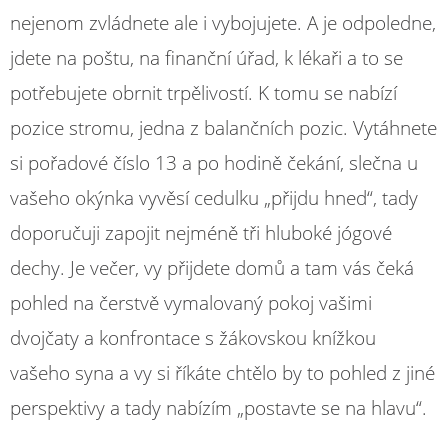
nejenom zvládnete ale i vybojujete. A je odpoledne,
jdete na poštu, na finanční úřad, k lékaři a to se
potřebujete obrnit trpělivostí. K tomu se nabízí
pozice stromu, jedna z balančních pozic. Vytáhnete
si pořadové číslo 13 a po hodině čekání, slečna u
vašeho okýnka vyvěsí cedulku „přijdu hned“, tady
doporučuji zapojit nejméně tři hluboké jógové
dechy. Je večer, vy přijdete domů a tam vás čeká
pohled na čerstvě vymalovaný pokoj vašimi
dvojčaty a konfrontace s žákovskou knížkou
vašeho syna a vy si říkáte chtělo by to pohled z jiné
perspektivy a tady nabízím „postavte se na hlavu“.