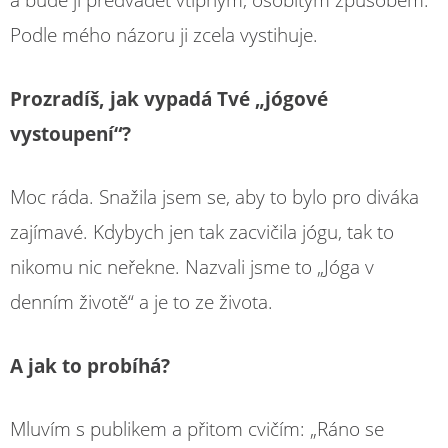
a bude ji předvádět vtipným, osobitým způsobem.
Podle mého názoru ji zcela vystihuje.
Prozradíš, jak vypadá Tvé „jógové
vystoupení“?
Moc ráda. Snažila jsem se, aby to bylo pro diváka
zajímavé. Kdybych jen tak zacvičila jógu, tak to
nikomu nic neřekne. Nazvali jsme to „Jóga v
denním životě“ a je to ze života.
A jak to probíhá?
Mluvím s publikem a přitom cvičím: „Ráno se