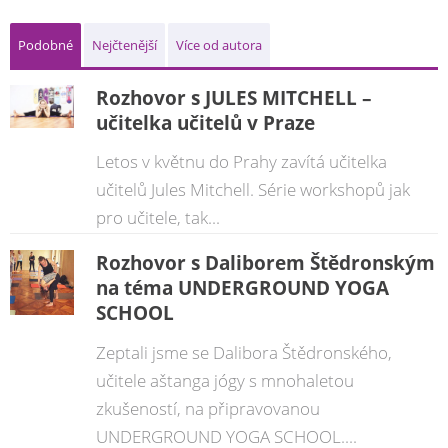
Podobné
Nejčtenější
Více od autora
Rozhovor s JULES MITCHELL –
učitelka učitelů v Praze
Letos v květnu do Prahy zavítá učitelka
učitelů Jules Mitchell. Série workshopů jak
pro učitele, tak...
Rozhovor s Daliborem Štědronským
na téma UNDERGROUND YOGA
SCHOOL
Zeptali jsme se Dalibora Štědronského,
učitele aštanga jógy s mnohaletou
zkušeností, na připravovanou
UNDERGROUND YOGA SCHOOL....