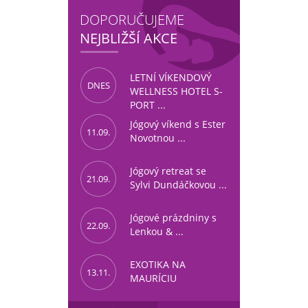
|
|
|
DOPORUČUJEME
NEJBLIŽŠÍ AKCE
LETNÍ VÍKENDOVÝ
DNES
WELLNESS HOTEL S-
PORT ...
Jógový víkend s Ester
11.09.
Novotnou ...
Jógový retreat se
21.09.
Sylvi Dundáčkovou ...
Jógové prázdniny s
22.09.
Lenkou & ...
EXOTIKA NA
13.11.
MAURÍCIU