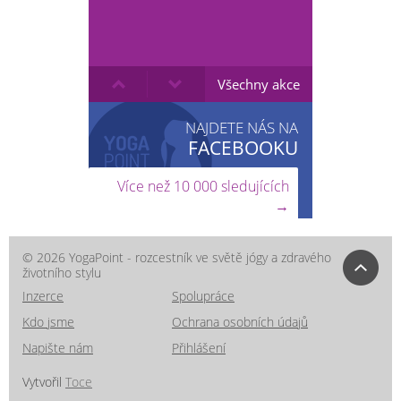
Všechny akce
NAJDETE NÁS NA
FACEBOOKU
Více než 10 000 sledujících
→
© 2026 YogaPoint - rozcestník ve světě jógy a zdravého
životního stylu
Inzerce
Spolupráce
Kdo jsme
Ochrana osobních údajů
Napište nám
Přihlášení
Vytvořil
Toce