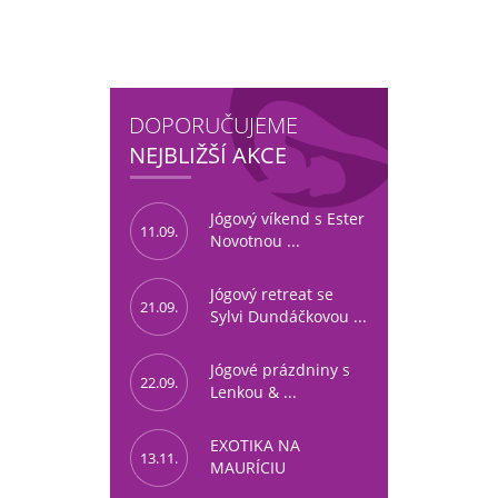
DOPORUČUJEME
NEJBLIŽŠÍ AKCE
Jógový víkend s Ester
11.09.
Novotnou ...
Jógový retreat se
21.09.
Sylvi Dundáčkovou ...
Jógové prázdniny s
22.09.
Lenkou & ...
EXOTIKA NA
13.11.
MAURÍCIU