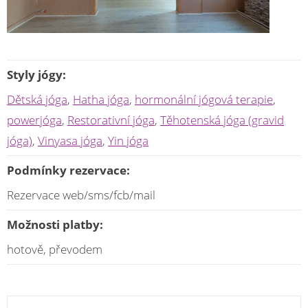
Styly jógy:
Dětská jóga
,
Hatha jóga
,
hormonální jógová terapie
,
powerjóga
,
Restorativní jóga
,
Těhotenská jóga (gravid
jóga)
,
Vinyasa jóga
,
Yin jóga
Podmínky rezervace:
Rezervace web/sms/fcb/mail
Možnosti platby:
hotově, převodem