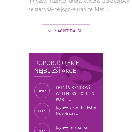
množství různých druhů cvičení, které čerpají
ze starodávné jógové tradice. Mezi...
NAČÍST DALŠÍ
DOPORUČUJEME
NEJBLIŽŠÍ AKCE
LETNÍ VÍKENDOVÝ
DNES
WELLNESS HOTEL S-
PORT ...
Jógový víkend s Ester
11.09.
Novotnou ...
Jógový retreat se
21.09.