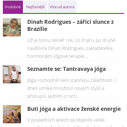
Podobné
Nejčtenější
Více od autora
Dinah Rodrigues – zářící slunce z
Brazílie
Už je tomu téměř rok, co Prahu po druhé
navštívila Dinah Rodrigues, zakladatelka
hormonální jógové terapie....
Seznamte se: Tantravaya jóga
Jóga rozhodně není statickou záležitostí. I
dnes vzniká množství nových stylů a
přístupů. Jedním z nich...
Buti jóga a aktivace ženské energie
V posledních letech se objevilo velké