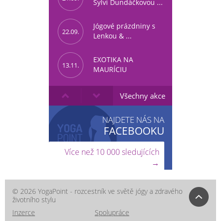
Sylvi Dundáčkovou ...
Jógové prázdniny s
22.09.
Lenkou & ...
EXOTIKA NA
13.11.
MAURÍCIU
Všechny akce
NAJDETE NÁS NA
FACEBOOKU
Více než 10 000 sledujících
→
© 2026 YogaPoint - rozcestník ve světě jógy a zdravého
životního stylu
Inzerce
Spolupráce