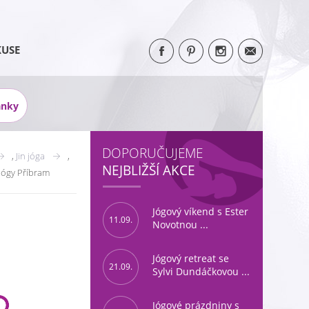
KUSE
ánky
DOPORUČUJEME
,
Jin jóga
,
NEJBLIŽŠÍ AKCE
ógy Příbram
Jógový víkend s Ester
11.09.
Novotnou ...
Jógový retreat se
21.09.
Sylvi Dundáčkovou ...
Jógové prázdniny s