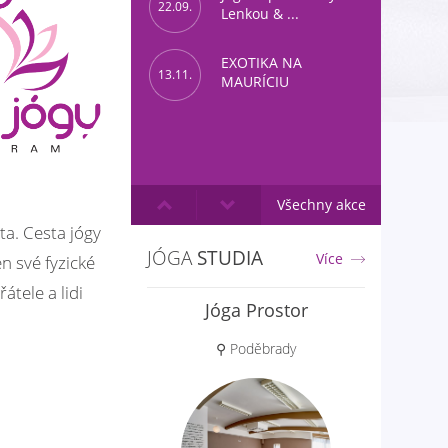
22.09.
Lenkou & ...
EXOTIKA NA
13.11.
MAURÍCIU
Všechny akce
ta. Cesta jógy
JÓGA
STUDIA
Více
n své fyzické
átele a lidi
Aloha jóga
⚲ Praha 6