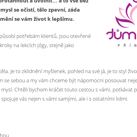
o protáhnout a uvolnit… a to vše bez
ysl se očistí, tělo zpevní, záda
změní se vám život k lepšímu.
izpůsobí potřebám klientů, jsou otevřené
ky na lekcích jógy, stejně jako
a. Je to zklidnění myšlenek, pohled na své já, je to styl živo
 sám se sebou a my vám chceme být nápomocni posouvat neje
i mysl. Chtěli bychom kráčet touto cestou s vámi, potkávat př
pojuje vás nejen s vámi samými, ale i s ostatními lidmi.
chou