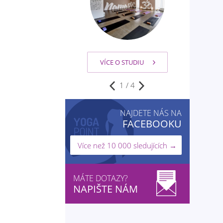
VÍCE O STUDIU
2
/
4
NAJDETE NÁS NA
FACEBOOKU
Více než 10 000 sledujících →
MÁTE DOTAZY?
NAPIŠTE NÁM