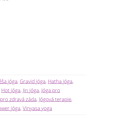
ša jóga
,
Gravid jóga
,
Hatha jóga
,
,
Hot jóga
,
Jin jóga
,
Jóga pro
 pro zdravá záda
,
Jógová terapie
,
ower jóga
,
Vinyasa yoga