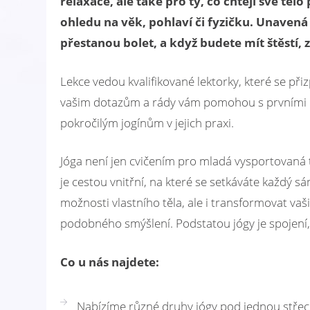
relaxace, ale také pro ty, co chtějí své těl
ohledu na věk, pohlaví či fyzičku. Unavená m
přestanou bolet, a když budete mít štěstí, 
Lekce vedou kvalifikované lektorky, které se př
vašim dotazům a rády vám pomohou s prvními kro
pokročilým jogínům v jejich praxi.
Jóga není jen cvičením pro mladá vysportovaná těl
je cestou vnitřní, na které se setkáváte každý
možnosti vlastního těla, ale i transformovat vaš
podobného smýšlení. Podstatou jógy je spojení, s
Co u nás najdete:
Nabízíme různé druhy jógy pod jednou stře