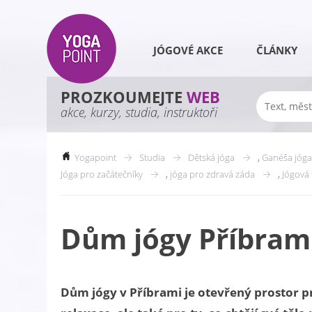
JÓGOVÉ AKCE
ČLÁNKY
PROZKOUMEJTE
WEB
akce, kurzy, studia, instruktoři
Yogapoint
Studia
Dětská jóga
,
Ganéša jóga
Jóga pro začátečníky
,
jóga pro zdravá záda
,
Jógová 
Dům jógy Příbram
Dům jógy v Příbrami je otevřený prostor p