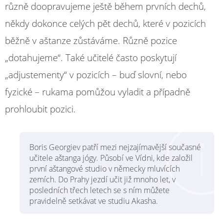
různě doopravujeme ještě během prvních dechů,
někdy dokonce celých pět dechů, které v pozicích
běžně v aštanze zůstáváme. Různě pozice
„dotahujeme“. Také učitelé často poskytují
„adjustementy“ v pozicích – buď slovní, nebo
fyzické – rukama pomůžou vyladit a případně
prohloubit pozici.
Boris Georgiev patří mezi nejzajímavější současné
učitele aštanga jógy. Působí ve Vídni, kde založil
první aštangové studio v německy mluvících
zemích. Do Prahy jezdí učit již mnoho let, v
posledních třech letech se s ním můžete
pravidelně setkávat ve studiu Akasha.