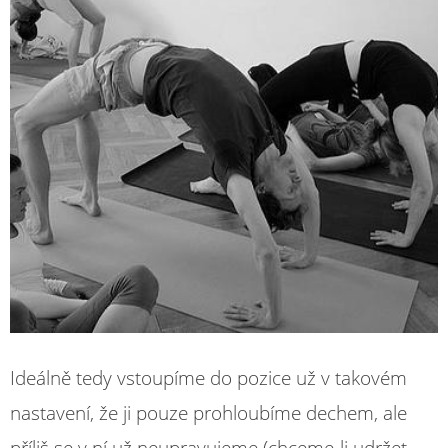
Ideálně tedy vstoupíme do pozice už v takovém
nastavení, že ji pouze prohloubíme dechem, ale