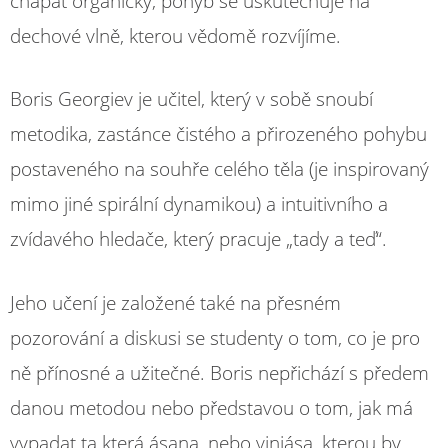
chápat organicky, pohyb se uskutečňuje na
dechové vlně, kterou vědomě rozvíjíme.
Boris Georgiev je učitel, který v sobě snoubí
metodika, zastánce čistého a přirozeného pohybu
postaveného na souhře celého těla (je inspirovaný
mimo jiné spirální dynamikou) a intuitivního a
zvídavého hledače, který pracuje „tady a teď“.
Jeho učení je založené také na přesném
pozorování a diskusi se studenty o tom, co je pro
ně přínosné a užitečné. Boris nepřichází s předem
danou metodou nebo představou o tom, jak má
vypadat ta která ásana, nebo vinjása, kterou by