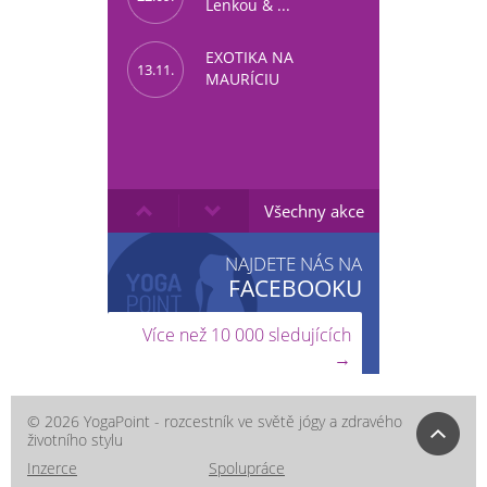
Lenkou & ...
EXOTIKA NA
13.11.
MAURÍCIU
Všechny akce
NAJDETE NÁS NA
FACEBOOKU
Více než 10 000 sledujících
→
© 2026 YogaPoint - rozcestník ve světě jógy a zdravého
životního stylu
Inzerce
Spolupráce