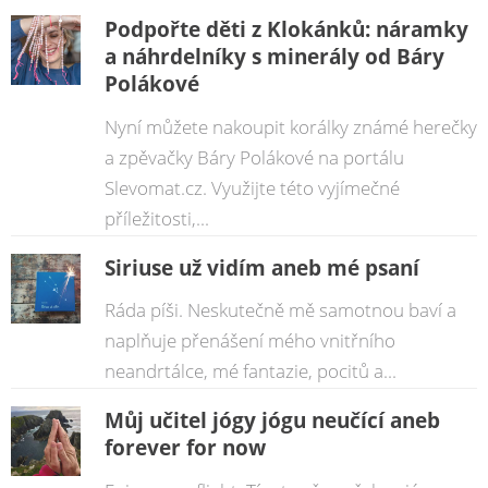
Podpořte děti z Klokánků: náramky
a náhrdelníky s minerály od Báry
Polákové
Nyní můžete nakoupit korálky známé herečky
a zpěvačky Báry Polákové na portálu
Slevomat.cz. Využijte této vyjímečné
příležitosti,...
Siriuse už vidím aneb mé psaní
Ráda píši. Neskutečně mě samotnou baví a
naplňuje přenášení mého vnitřního
neandrtálce, mé fantazie, pocitů a...
Můj učitel jógy jógu neučící aneb
forever for now