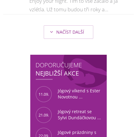
Enjoy your flight. Tím to vše začalo a já
vzlétla. Už tomu budou tři roky a...
NAČÍST DALŠÍ
DOPORUČUJEME
NEJBLIŽŠÍ AKCE
Jógový víkend s Ester
11.09.
Novotnou ...
Jógový retreat se
21.09.
Sylvi Dundáčkovou ...
Jógové prázdniny s
22.09.