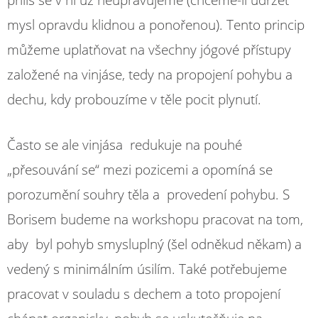
příliš se v ní už neupravujeme (chceme-li udržet
mysl opravdu klidnou a ponořenou). Tento princip
můžeme uplatňovat na všechny jógové přístupy
založené na vinjáse, tedy na propojení pohybu a
dechu, kdy probouzíme v těle pocit plynutí.
Často se ale vinjása redukuje na pouhé
„přesouvání se“ mezi pozicemi a opomíná se
porozumění souhry těla a provedení pohybu. S
Borisem budeme na workshopu pracovat na tom,
aby byl pohyb smysluplný (šel odněkud někam) a
vedený s minimálním úsilím. Také potřebujeme
pracovat v souladu s dechem a toto propojení