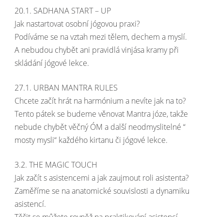
20.1. SADHANA START – UP
Jak nastartovat osobní jógovou praxi?
Podíváme se na vztah mezi tělem, dechem a myslí.
A nebudou chybět ani pravidlá vinjása kramy při
skládání jógové lekce.
27.1. URBAN MANTRA RULES
Chcete začít hrát na harmónium a nevíte jak na to?
Tento pátek se budeme věnovat Mantra józe, takže
nebude chybět věčný ÓM a další neodmyslitelné “
mosty mysli“ každého kirtanu či jógové lekce.
3.2. THE MAGIC TOUCH
Jak začít s asistencemi a jak zaujmout roli asistenta?
Zaměříme se na anatomické souvislosti a dynamiku
asistencí.