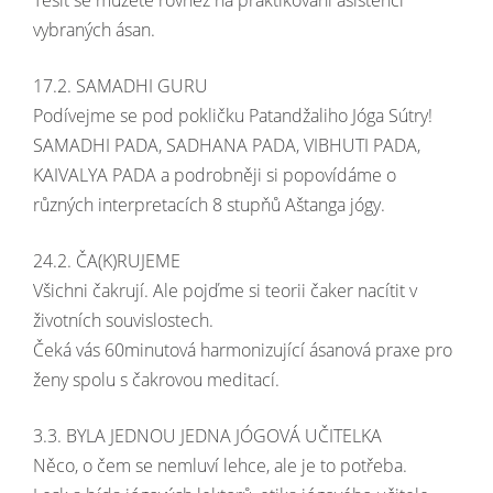
Těšit se můžete rovněž na praktikování asistencí
vybraných ásan.
17.2. SAMADHI GURU
Podívejme se pod pokličku Patandžaliho Jóga Sútry!
SAMADHI PADA, SADHANA PADA, VIBHUTI PADA,
KAIVALYA PADA a podrobněji si popovídáme o
různých interpretacích 8 stupňů Aštanga jógy.
24.2. ČA(K)RUJEME
Všichni čakrují. Ale pojďme si teorii čaker nacítit v
životních souvislostech.
Čeká vás 60minutová harmonizující ásanová praxe pro
ženy spolu s čakrovou meditací.
3.3. BYLA JEDNOU JEDNA JÓGOVÁ UČITELKA
Něco, o čem se nemluví lehce, ale je to potřeba.