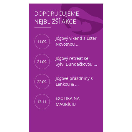
DOPORUČUJEME
NEJBLIŽŠÍ AKCE
Jógový víkend s Ester
11.09.
Novotnou ...
Jógový retreat se
21.09.
Sylvi Dundáčkovou ...
Jógové prázdniny s
22.09.
Lenkou & ...
EXOTIKA NA
13.11.
MAURÍCIU