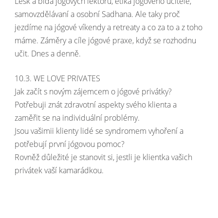
Lesk a bída jógových lektorů, etika jógového učitele,
samovzdělávaní a osobní Sadhana. Ale taky proč
jezdíme na jógové víkendy a retreaty a co za to a z toho
máme. Záměry a cíle jógové praxe, když se rozhodnu
učit. Dnes a denně.
10.3. WE LOVE PRIVATES
Jak začít s novým zájemcem o jógové privátky?
Potřebuji znát zdravotní aspekty svého klienta a
zaměřit se na individuální problémy.
Jsou vašimii klienty lidé se syndromem vyhoření a
potřebují první jógovou pomoc?
Rovněž důležité je stanovit si, jestli je klientka vašich
privátek vaší kamarádkou.