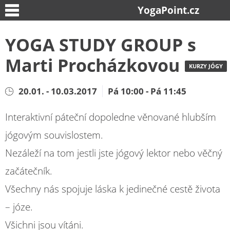
YogaPoint.cz
YOGA STUDY GROUP s
Marti Procházkovou
KURZY JÓGY
20.01. - 10.03.2017
Pá 10:00 - Pá 11:45
Interaktivní páteční dopoledne věnované hlubším
jógovým souvislostem.
Nezáleží na tom jestli jste jógový lektor nebo věčný
začátečník.
Všechny nás spojuje láska k jedinečné cestě života
– józe.
Všichni jsou vítáni.