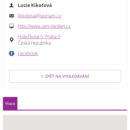
Lucie Kikoťová
lkikotova@seznam.cz
http://www.zen-garden.cz
Holečkova 5, Praha 5
Česká republika
Facebook
ZPĚT NA VYHLEDÁVÁNÍ
Mapa