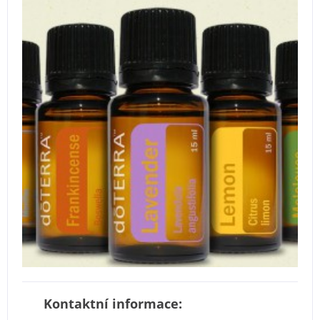
Kontaktní informace: