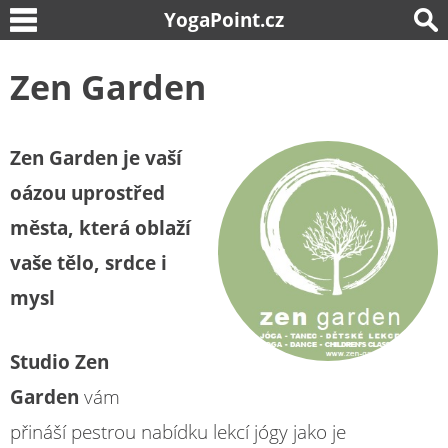
YogaPoint.cz
Zen Garden
Zen Garden je vaší
oázou uprostřed
města, která oblaží
vaše tělo, srdce i
mysl
Studio Zen
Garden
vám
přináší pestrou nabídku lekcí jógy jako je