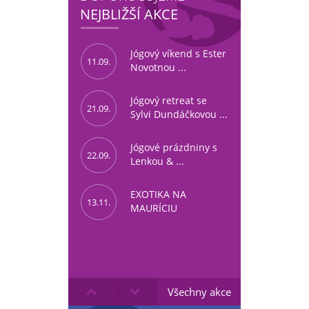
NEJBLIŽŠÍ AKCE
Jógový víkend s Ester
11.09.
Novotnou ...
Jógový retreat se
21.09.
Sylvi Dundáčkovou ...
Jógové prázdniny s
22.09.
Lenkou & ...
EXOTIKA NA
13.11.
MAURÍCIU
Všechny akce