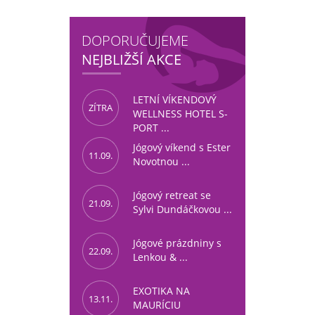
casino
|
|
güncel
giriş
|
|
|
giriş
casino
giriş
şans
casino
levant
şans
şans
|
giriş
casino
giriş
|
|
giriş
casino
|
|
|
|
|
giriş
|
|
|
giriş
|
|
|
|
|
giriş
|
|
|
|
giriş
|
|
|
|
|
|
|
DOPORUČUJEME
NEJBLIŽŠÍ AKCE
LETNÍ VÍKENDOVÝ
ZÍTRA
WELLNESS HOTEL S-
PORT ...
Jógový víkend s Ester
11.09.
Novotnou ...
Jógový retreat se
21.09.
Sylvi Dundáčkovou ...
Jógové prázdniny s
22.09.
Lenkou & ...
EXOTIKA NA
13.11.
MAURÍCIU