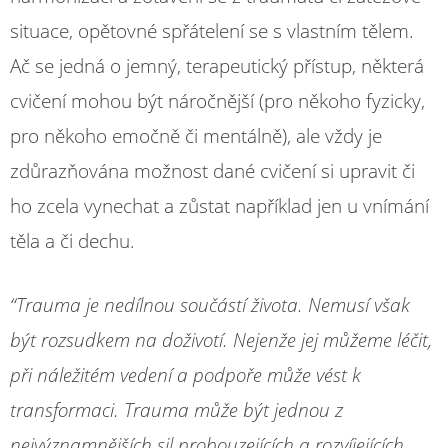
situace, opětovné spřátelení se s vlastním tělem.
Ač se jedná o jemný, terapeutický přístup, některá
cvičení mohou být náročnější (pro někoho fyzicky,
pro někoho emočně či mentálně), ale vždy je
zdůrazňována možnost dané cvičení si upravit či
ho zcela vynechat a zůstat například jen u vnímání
těla a či dechu.
“Trauma je nedílnou součástí života. Nemusí však
být rozsudkem na doživotí. Nejenže jej můžeme léčit,
při náležitém vedení a podpoře může vést k
transformaci. Trauma může být jednou z
nejvýznamnějších sil probouzejících a rozvíjejících