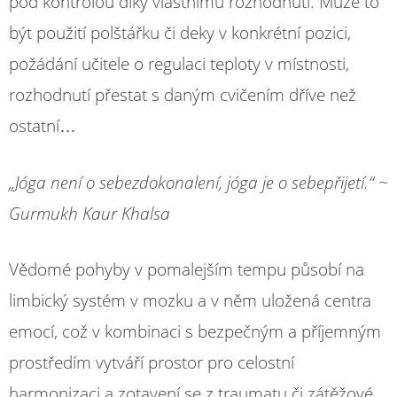
pod kontrolou díky vlastnímu rozhodnutí. Může to
být použití polštářku či deky v konkrétní pozici,
požádání učitele o regulaci teploty v místnosti,
rozhodnutí přestat s daným cvičením dříve než
ostatní…
„Jóga není o sebezdokonalení, jóga je o sebepřijetí.“ ~
Gurmukh Kaur Khalsa
Vědomé pohyby v pomalejším tempu působí na
limbický systém v mozku a v něm uložená centra
emocí, což v kombinaci s bezpečným a příjemným
prostředím vytváří prostor pro celostní
harmonizaci a zotavení se z traumatu či zátěžové