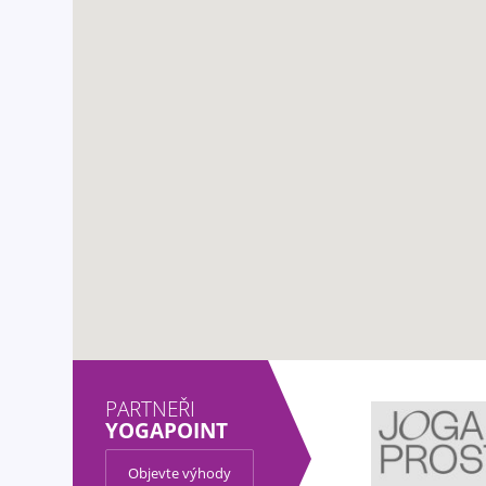
PARTNEŘI
YOGAPOINT
Objevte výhody