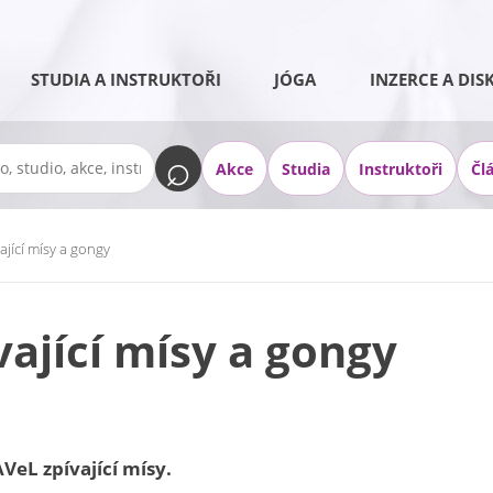
STUDIA A INSTRUKTOŘI
JÓGA
INZERCE A DIS
Akce
Studia
Instruktoři
Čl
ající mísy a gongy
vající mísy a gongy
VeL zpívající mísy.