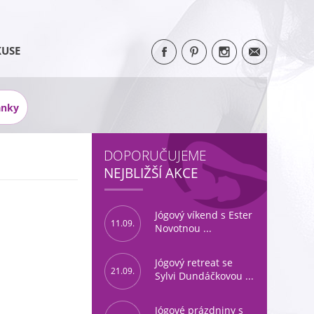
KUSE
ánky
DOPORUČUJEME
NEJBLIŽŠÍ AKCE
Jógový víkend s Ester
11.09.
Novotnou ...
Jógový retreat se
21.09.
Sylvi Dundáčkovou ...
Jógové prázdniny s