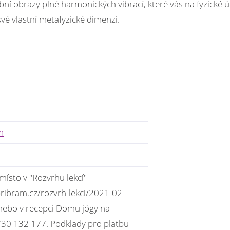
ní obrazy plné harmonických vibrací, které vás na fyzické 
své vlastní metafyzické dimenzi.
m
 místo v "Rozvrhu lekcí"
ribram.cz/rozvrh-lekci/2021-02-
nebo v recepci Domu jógy na
 730 132 177. Podklady pro platbu