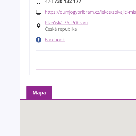
420
730 132 177
https://dumjogypribram.cz/lekce/zpivajici-mi
Plzeňská 76, Příbram
Česká republika
Facebook
Mapa