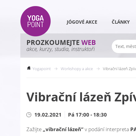
JÓGOVÉ AKCE
ČLÁNKY
PROZKOUMEJTE
WEB
akce, kurzy, studia, instruktoři
Yogapoint
Workshopy a akce
Vibrační lázeň Zpív
Vibrační lázeň Zpí
19.02.2021
Pá 17:00 - 18:30
Zažijte
„vibrační lázeň“
v podání interpreta
PA