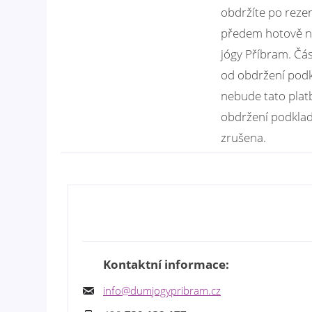
obdržíte po rezer
předem hotově n
jógy Příbram. Čás
od obdržení podk
nebude tato plat
obdržení podklad
zrušena.
Kontaktní informace:
info@dumjogypribram.cz