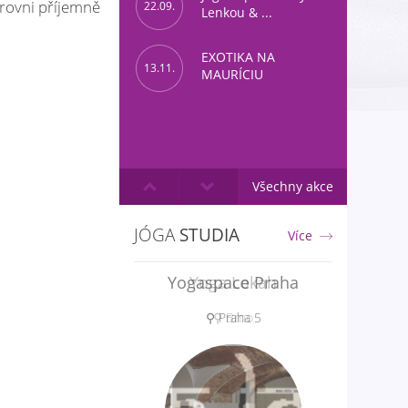
úrovni příjemně
22.09.
Lenkou & ...
EXOTIKA NA
13.11.
MAURÍCIU
Všechny akce
JÓGA
STUDIA
Více
Yoga Lokah
⚲ Brno