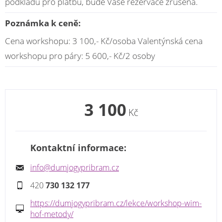
podkladu pro platbu, bude Vaše rezervace zrušena.
Poznámka k ceně:
Cena workshopu: 3 100,- Kč/osoba Valentýnská cena
workshopu pro páry: 5 600,- Kč/2 osoby
3 100
Kč
Kontaktní informace:
info@dumjogypribram.cz
420
730 132 177
https://dumjogypribram.cz/lekce/workshop-wim-
hof-metody/