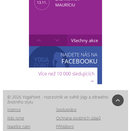
13.11.
MAURÍCIU
Všechny akce
NAJDETE NÁS NA
FACEBOOKU
Více než 10 000 sledujících
→
© 2026 YogaPoint - rozcestník ve světě jógy a zdravého
životního stylu
Inzerce
Spolupráce
Kdo jsme
Ochrana osobních údajů
Napište nám
Přihlášení