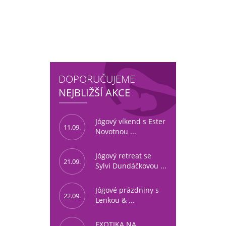
DOPORUČUJEME
NEJBLIŽŠÍ AKCE
Jógový víkend s Ester
11.09.
Novotnou ...
Jógový retreat se
21.09.
Sylvi Dundáčkovou ...
Jógové prázdniny s
22.09.
Lenkou & ...
EXOTIKA NA