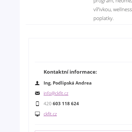
program, neomez
vířivkou, wellnes
poplatky.
Kontaktní informace:
Ing. Podlipská Andrea
info@ckfit.cz
420
603 118 624
ckfit.cz