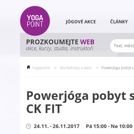
JÓGOVÉ AKCE
ČLÁNKY
PROZKOUMEJTE
WEB
akce, kurzy, studia, instruktoři
şans
vidobet
vidobet
vidobet
vidobet
casinolevant
casinolevant
casinolevant
vidobet
şans
casinolevant
casino
şans
casino
casino
casino
boostaro
casinolevant
şans
casinolevant
şanscasino
vidobet
vidobet
levant
gorabet
galyabet
gorabet
gorabet
gorabet
vidobet
galyabet
gorabet
gorabet
casino
|
|
güncel
giriş
|
|
|
giriş
casino
giriş
şans
casino
levant
şans
şans
|
giriş
casino
giriş
|
|
giriş
casino
|
|
|
|
|
giriş
|
|
Yogapoint
Workshopy a akce
Powerjóga pobyt s
|
giriş
|
|
|
|
|
giriş
|
|
|
|
giriş
|
|
|
|
|
|
|
Powerjóga pobyt 
CK FIT
24.11. - 26.11.2017
Pá 15:00 - Ne 10:00