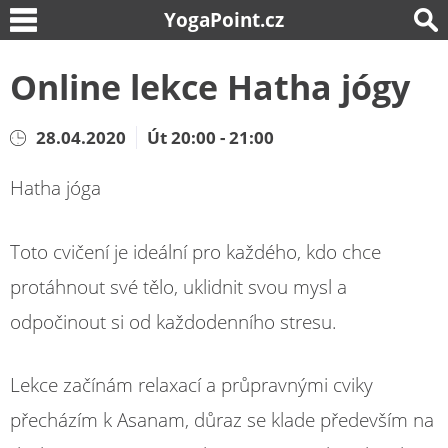
YogaPoint.cz
Online lekce Hatha jógy
28.04.2020
Út 20:00 - 21:00
Hatha jóga
Toto cvičení je ideální pro každého, kdo chce
protáhnout své tělo, uklidnit svou mysl a
odpočinout si od každodenního stresu.
Lekce začínám relaxací a průpravnými cviky
přecházím k Asanam, důraz se klade především na