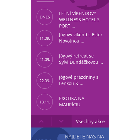
LETNÍ VÍKENDOVÝ
DNES
WELLNESS HOTEL S-
PORT ...
Jógový víkend s Ester
11.09.
Novotnou ...
Jógový retreat se
21.09.
Sylvi Dundáčkovou ...
Jógové prázdniny s
22.09.
Lenkou & ...
EXOTIKA NA
13.11.
MAURÍCIU
Všechny akce
NAJDETE NÁS NA