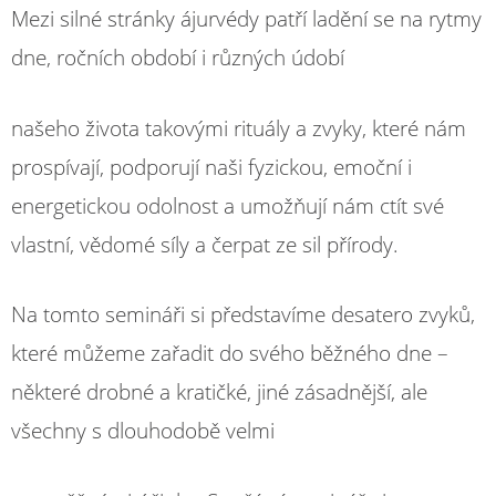
Mezi silné stránky ájurvédy patří ladění se na rytmy
dne, ročních období i různých údobí
našeho života takovými rituály a zvyky, které nám
prospívají, podporují naši fyzickou, emoční i
energetickou odolnost a umožňují nám ctít své
vlastní, vědomé síly a čerpat ze sil přírody.
Na tomto semináři si představíme desatero zvyků,
které můžeme zařadit do svého běžného dne –
některé drobné a kratičké, jiné zásadnější, ale
všechny s dlouhodobě velmi