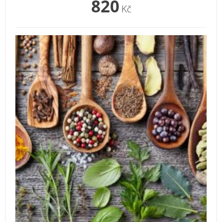
820
Kč