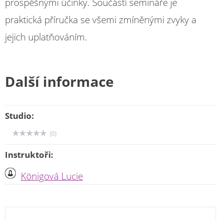
prospěšnými účinky. Součástí semináře je
praktická příručka se všemi zmíněnými zvyky a
jejich uplatňováním.
Další informace
Studio:
(0)
Instruktoři:
Königová Lucie