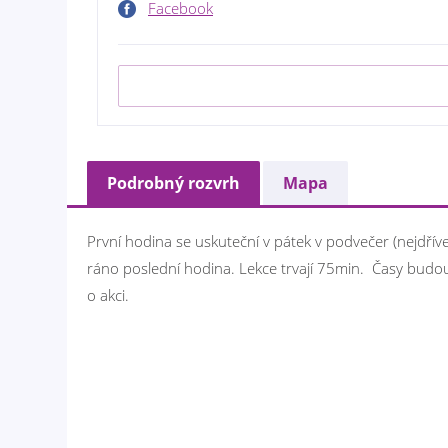
Facebook
Podrobný rozvrh
Mapa
První hodina se uskuteční v pátek v podvečer (nejdříve 
ráno poslední hodina. Lekce trvají 75min. Časy budo
o akci.