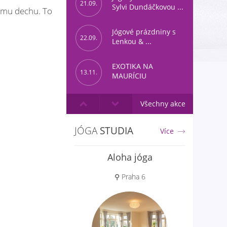
21.09.
Sylvi Dundáčkovou ...
ytmu dechu. To
Jógové prázdniny s
22.09.
Lenkou & ...
EXOTIKA NA
13.11.
MAURÍCIU
Všechny akce
JÓGA
STUDIA
Více
Jóga Prostor
Aloha jóga
⚲ Poděbrady
⚲ Praha 6