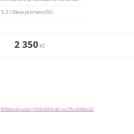
.2.! Sleva pro necvičící.
2 350
Kč
=32900&instructor=54830fdcdb1ac2fbc8088cd2