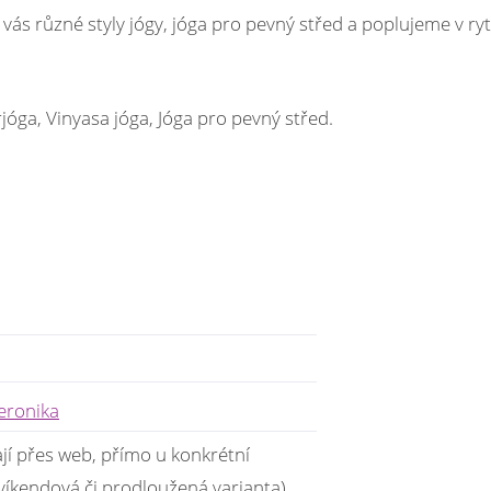
na vás různé styly jógy, jóga pro pevný střed a poplujeme v r
rjóga, Vinyasa jóga, Jóga pro pevný střed.
eronika
jí přes web, přímo u konkrétní
víkendová či prodloužená varianta).