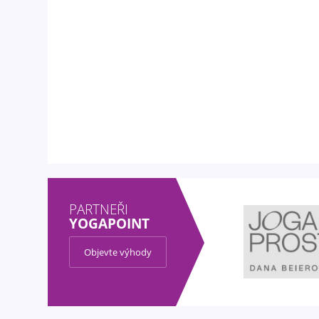
PARTNEŘI
YOGAPOINT
Objevte výhody