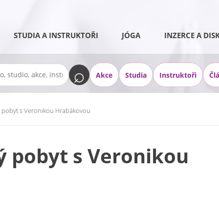
STUDIA A INSTRUKTOŘI
JÓGA
INZERCE A DIS
Akce
Studia
Instruktoři
Čl
ý pobyt s Veronikou Hrabákovou
ý pobyt s Veronikou