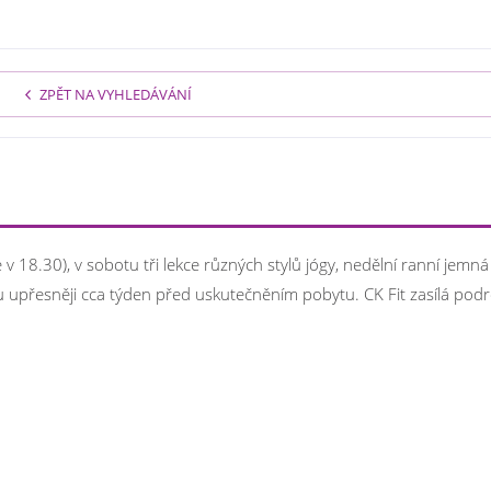
ZPĚT NA VYHLEDÁVÁNÍ
v 18.30), v sobotu tři lekce různých stylů jógy, nedělní ranní jemná
u upřesněji cca týden před uskutečněním pobytu. CK Fit zasílá po