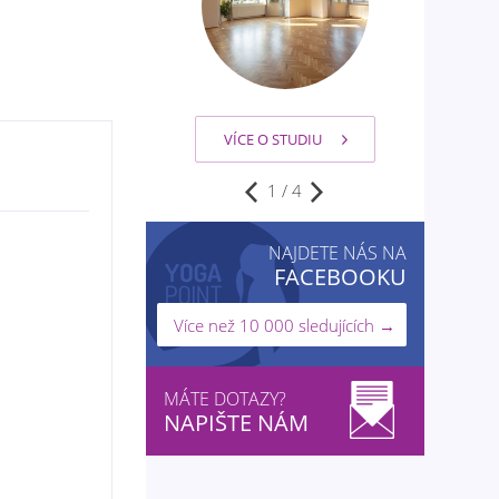
VÍCE O STUDIU
VÍCE O STUDIU
1
/
4
NAJDETE NÁS NA
FACEBOOKU
Více než 10 000 sledujících →
MÁTE DOTAZY?
NAPIŠTE NÁM