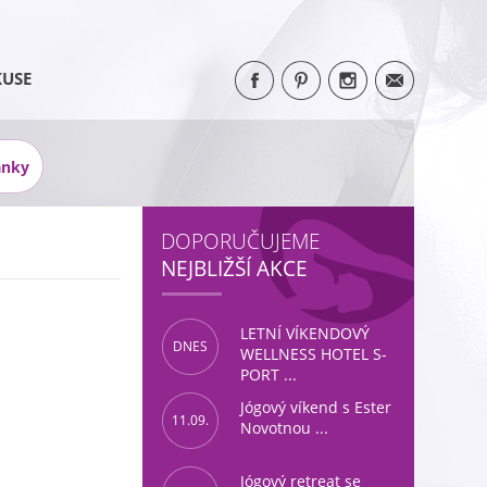
KUSE
ánky
DOPORUČUJEME
NEJBLIŽŠÍ AKCE
LETNÍ VÍKENDOVÝ
DNES
WELLNESS HOTEL S-
PORT ...
Jógový víkend s Ester
11.09.
Novotnou ...
Jógový retreat se