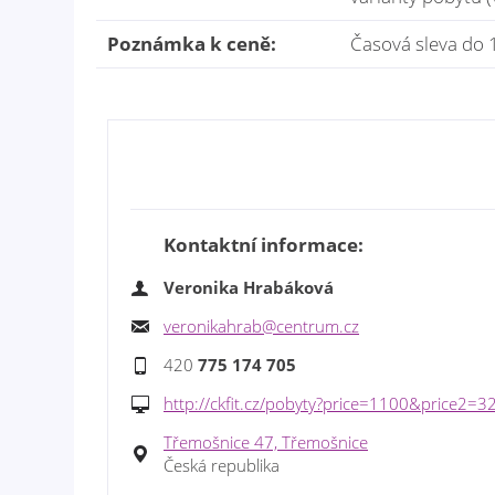
Poznámka k ceně:
Časová sleva do 15
Kontaktní informace:
Veronika Hrabáková
veronikahrab@centrum.cz
420
775 174 705
http://ckfit.cz/pobyty?price=1100&price2
Třemošnice 47, Třemošnice
Česká republika