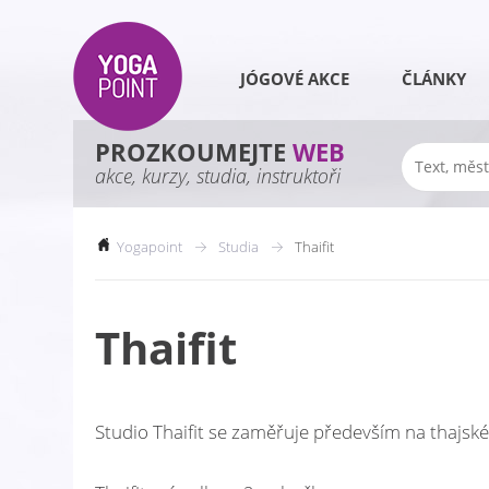
JÓGOVÉ AKCE
ČLÁNKY
PROZKOUMEJTE
WEB
akce, kurzy, studia, instruktoři
Yogapoint
Studia
Thaifit
Thaifit
Studio Thaifit se zaměřuje především na thajsk