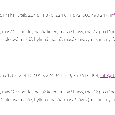
i), Praha 1, tel:. 224 811 876, 224 811 872, 603 490 247,
in
ad, masáž chodidel,masáž kolen, masáž hlavy, masáž pro těh
, olejová masáž, bylinná masáž, masáž lávovými kameny, f
raha 1, tel: 224 152 016, 224 947 539, 739 516 404,
info@th
ad, masáž chodidel,masáž kolen, masáž hlavy, masáž pro těh
, olejová masáž, bylinná masáž, masáž lávovými kameny, f