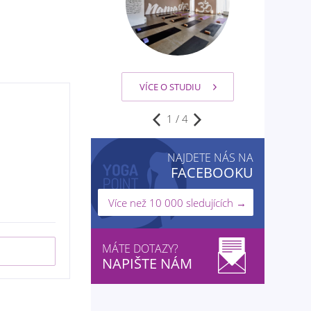
VÍCE O STUDIU
2
/
4
NAJDETE NÁS NA
FACEBOOKU
Více než 10 000 sledujících →
MÁTE DOTAZY?
NAPIŠTE NÁM