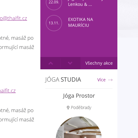
22.09.
Lenkou & ...
fo@thaifit.cz
EXOTIKA NA
13.11.
MAURÍCIU
otné, masáž po
ormující masáž
Všechny akce
JÓGA
STUDIA
Více
aifit.cz
Yoga Lokah
⚲ Brno
otné, masáž po
ormující masáž