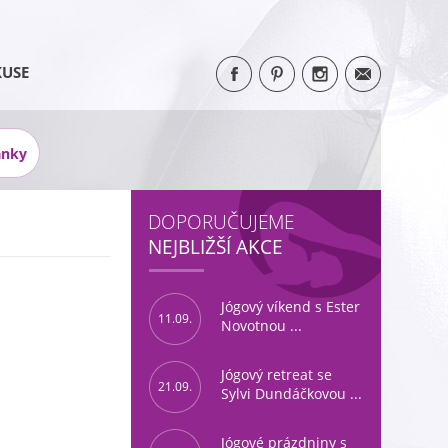
KUSE
ánky
DOPORUČUJEME
NEJBLIŽŠÍ AKCE
Jógový víkend s Ester
11.09.
Novotnou ...
Jógový retreat se
21.09.
Sylvi Dundáčkovou ...
Jógové prázdniny s