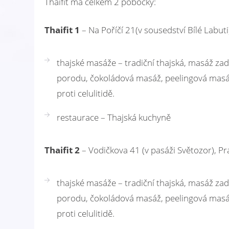
Thaifit má celkem 2 pobočky:
Thaifit 1
– Na Poříčí 21(v sousedství Bílé Labut
thajské masáže – tradiční thajská, masáž z
porodu, čokoládová masáž, peelingová masáž
proti celulitidě.
restaurace – Thajská kuchyně
Thaifit 2
– Vodičkova 41 (v pasáži Světozor), P
thajské masáže – tradiční thajská, masáž z
porodu, čokoládová masáž, peelingová masáž
proti celulitidě.