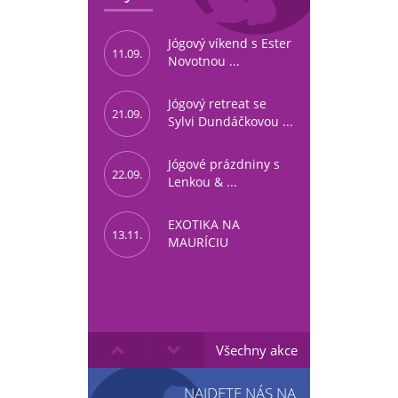
Jógový víkend s Ester
11.09.
Novotnou ...
Jógový retreat se
21.09.
Sylvi Dundáčkovou ...
Jógové prázdniny s
22.09.
Lenkou & ...
EXOTIKA NA
13.11.
MAURÍCIU
Všechny akce
NAJDETE NÁS NA