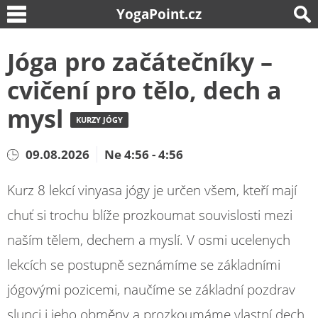
YogaPoint.cz
Jóga pro začátečníky –
cvičení pro tělo, dech a
mysl
KURZY JÓGY
09.08.2026
Ne 4:56 - 4:56
Kurz 8 lekcí vinyasa jógy je určen všem, kteří mají
chuť si trochu blíže prozkoumat souvislosti mezi
naším tělem, dechem a myslí. V osmi ucelenych
lekcích se postupně seznámíme se základními
jógovými pozicemi, naučíme se základní pozdrav
slunci i jeho obměny a prozkoumáme vlastní dech.