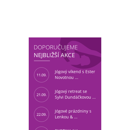
DOPORUČUJEME
NEJBLIŽŠÍ AKCE
Jógový víkend s Ester
11.09.
Novotnou ...
Jógový retreat se
21.09.
Sylvi Dundáčkovou ...
Jógové prázdniny s
22.09.
Lenkou & ...