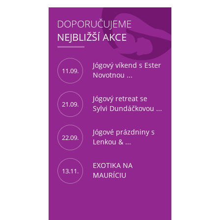
DOPORUČUJEME
NEJBLIŽŠÍ AKCE
Jógový víkend s Ester
11.09.
Novotnou ...
Jógový retreat se
21.09.
Sylvi Dundáčkovou ...
Jógové prázdniny s
22.09.
Lenkou & ...
EXOTIKA NA
13.11.
MAURÍCIU