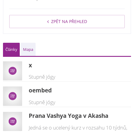
ZPĚT NA PŘEHLED
Články
Mapa
x
Stupně jógy
oembed
Stupně jógy
Prana Vashya Yoga v Akasha
Jedná se o ucelený kurz v rozsahu 10 týdnů,