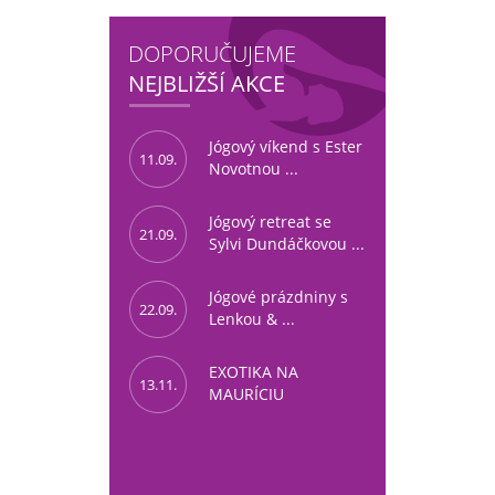
DOPORUČUJEME
NEJBLIŽŠÍ AKCE
Jógový víkend s Ester
11.09.
Novotnou ...
Jógový retreat se
21.09.
Sylvi Dundáčkovou ...
Jógové prázdniny s
22.09.
Lenkou & ...
EXOTIKA NA
13.11.
MAURÍCIU