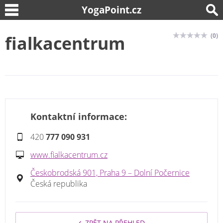
YogaPoint.cz
(0)
fialkacentrum
Kontaktní informace:
420
777 090 931
www.fialkacentrum.cz
Českobrodská 901, Praha 9 – Dolní Počernice
Česká republika
ZPĚT NA PŘEHLED