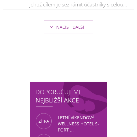
jehož cílem je seznámit účastníky s celou...
NAČÍST DALŠÍ
şans
vidobet
vidobet
vidobet
vidobet
casinolevant
casinolevant
casinolevant
vidobet
şans
casinolevant
casino
şans
casino
casino
casino
boostaro
casinolevant
şans
casinolevant
şanscasino
vidobet
vidobet
levant
gorabet
galyabet
gorabet
gorabet
gorabet
vidobet
galyabet
gorabet
gorabet
casino
|
|
güncel
giriş
|
|
|
giriş
casino
giriş
şans
casino
levant
şans
şans
|
giriş
casino
giriş
|
|
giriş
casino
|
|
|
|
|
giriş
|
|
|
giriş
|
|
|
|
|
giriş
|
|
|
|
giriş
|
|
|
|
|
|
|
DOPORUČUJEME
NEJBLIŽŠÍ AKCE
LETNÍ VÍKENDOVÝ
ZÍTRA
WELLNESS HOTEL S-
PORT ...