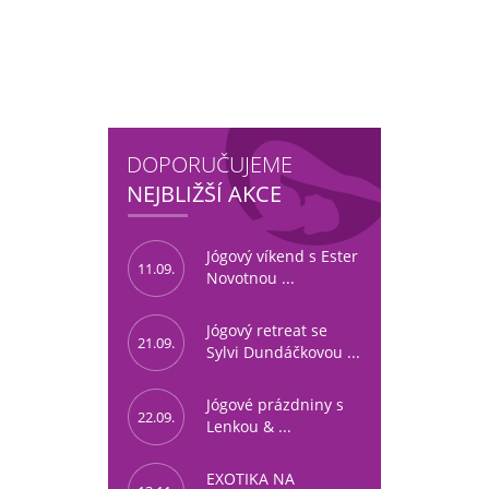
DOPORUČUJEME
NEJBLIŽŠÍ AKCE
Jógový víkend s Ester
11.09.
Novotnou ...
Jógový retreat se
21.09.
Sylvi Dundáčkovou ...
Jógové prázdniny s
22.09.
Lenkou & ...
EXOTIKA NA