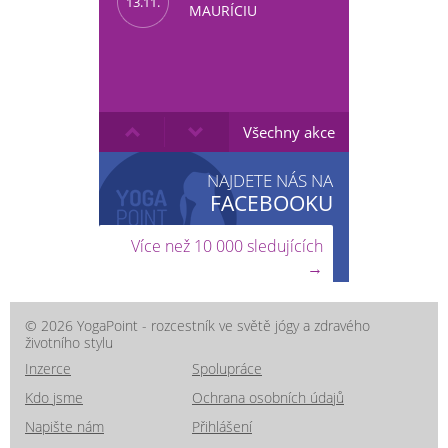
13.11.
MAURÍCIU
Všechny akce
NAJDETE NÁS NA
FACEBOOKU
Více než 10 000 sledujících
→
© 2026 YogaPoint - rozcestník ve světě jógy a zdravého
životního stylu
Inzerce
Spolupráce
Kdo jsme
Ochrana osobních údajů
Napište nám
Přihlášení