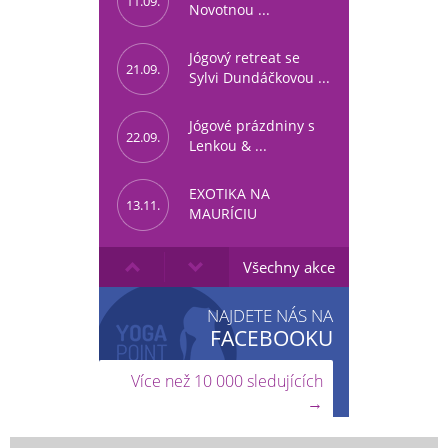
11.09.
Novotnou ...
Jógový retreat se
21.09.
Sylvi Dundáčkovou ...
Jógové prázdniny s
22.09.
Lenkou & ...
EXOTIKA NA
13.11.
MAURÍCIU
Všechny akce
NAJDETE NÁS NA
FACEBOOKU
Více než 10 000 sledujících
→