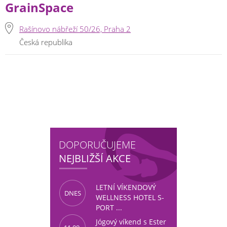
GrainSpace
Rašínovo nábřeží 50/26, Praha 2
Česká republika
DOPORUČUJEME
NEJBLIŽŠÍ AKCE
LETNÍ VÍKENDOVÝ
DNES
WELLNESS HOTEL S-
PORT ...
Jógový víkend s Ester