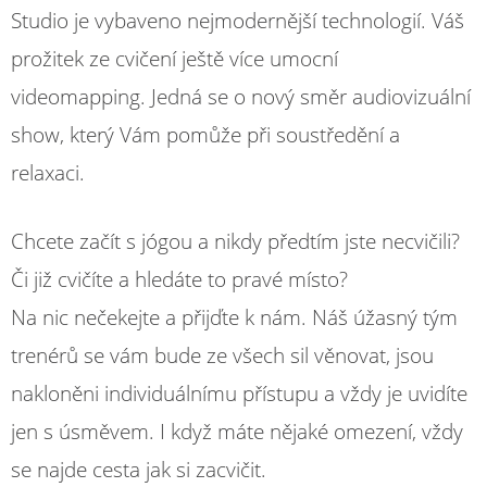
Studio je vybaveno nejmodernější technologií. Váš
prožitek ze cvičení ještě více umocní
videomapping. Jedná se o nový směr audiovizuální
show, který Vám pomůže při soustředění a
relaxaci.
Chcete začít s jógou a nikdy předtím jste necvičili?
Či již cvičíte a hledáte to pravé místo?
Na nic nečekejte a přijďte k nám. Náš úžasný tým
trenérů se vám bude ze všech sil věnovat, jsou
nakloněni individuálnímu přístupu a vždy je uvidíte
jen s úsměvem. I když máte nějaké omezení, vždy
se najde cesta jak si zacvičit.