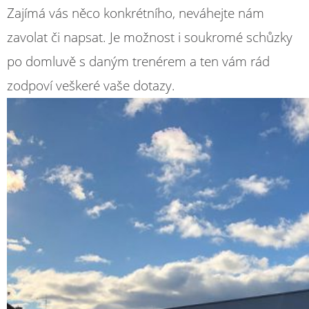
Zajímá vás něco konkrétního, neváhejte nám
zavolat či napsat. Je možnost i soukromé schůzky
po domluvě s daným trenérem a ten vám rád
zodpoví veškeré vaše dotazy.