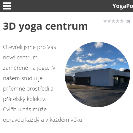
YogaPo
(0)
3D yoga centrum
Otevřeli jsme pro Vás
nové centrum
zaměřené na jógu. V
našem studiu je
příjemné prostředí a
přátelský kolektiv.
Cvičit u nás může
opravdu každý a v každém věku.