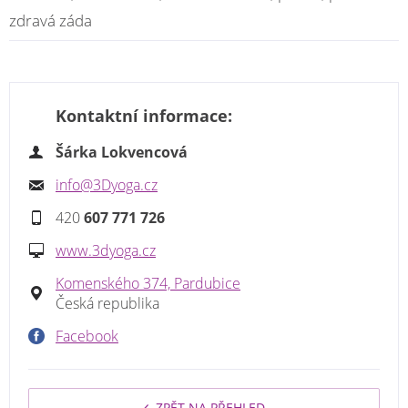
zdravá záda
Kontaktní informace:
Šárka Lokvencová
info@3Dyoga.cz
420
607 771 726
www.3dyoga.cz
Komenského 374, Pardubice
Česká republika
Facebook
ZPĚT NA PŘEHLED