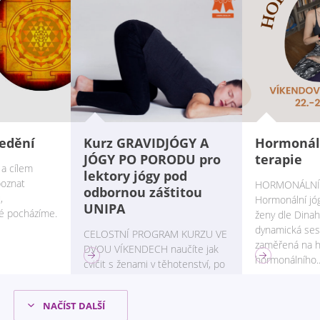
ředění
Kurz GRAVIDJÓGY A
Hormonál
JÓGY PO PORODU pro
terapie
a cílem
lektory jógy pod
poznat
HORMONÁLNÍ 
odbornou záštitou
,
Hormonální jóg
UNIPA
ré pocházíme.
ženy dle Dinah
dynamická ses
CELOSTNÍ PROGRAM KURZU VE
zaměřená na h
DVOU VÍKENDECH naučíte jak
hormonálního..
cvičit s ženami v těhotenství, po
porodu i...
NAČÍST DALŠÍ