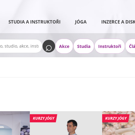
STUDIA A INSTRUKTOŘI
JÓGA
INZERCE A DIS
Akce
Studia
Instruktoři
Čl
KURZY JÓGY
KURZY JÓGY