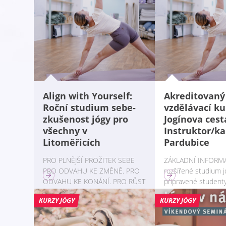
Align with Yourself:
Akreditovaný
Roční studium sebe-
vzdělávací ku
zkušenost jógy pro
Jogínova cest
všechny v
Instruktor/ka
Litoměřicích
Pardubice
PRO PLNĚJŠÍ PROŽITEK SEBE
ZÁKLADNÍ INFORM
PRO ODVAHU KE ZMĚNĚ. PRO
rozšířené studium j
ODVAHU KE KONÁNÍ. PRO RŮST
připravené studenty,
A TRANSFORMACI....
prohloubit své doved
KURZY JÓGY
KURZY JÓGY
jógu intenzivněji,...