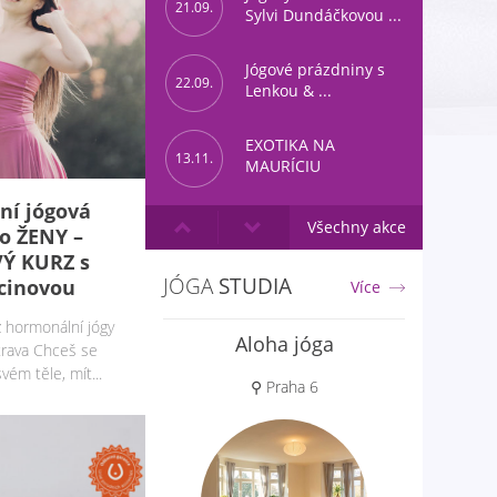
21.09.
Sylvi Dundáčkovou ...
Jógové prázdniny s
22.09.
Lenkou & ...
EXOTIKA NA
13.11.
MAURÍCIU
ní jógová
Všechny akce
ro ŽENY –
Ý KURZ s
JÓGA
STUDIA
cinovou
Více
 hormonální jógy
Yogaspace Praha
trava Chceš se
svém těle, mít...
⚲ Praha 5