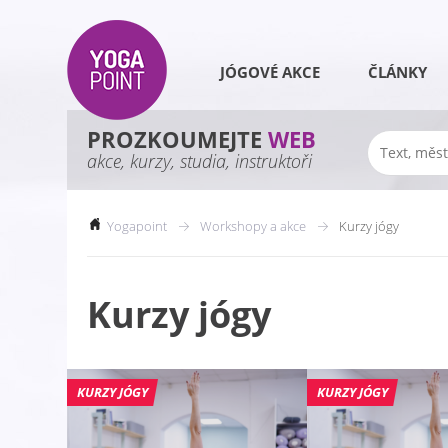
JÓGOVÉ AKCE
ČLÁNKY
PROZKOUMEJTE
WEB
akce, kurzy, studia, instruktoři
şans
vidobet
vidobet
vidobet
vidobet
casinolevant
casinolevant
casinolevant
vidobet
şans
casinolevant
casino
şans
casino
casino
casino
boostaro
casinolevant
şans
casinolevant
şanscasino
vidobet
vidobet
levant
gorabet
galyabet
gorabet
gorabet
gorabet
vidobet
galyabet
gorabet
gorabet
casino
|
|
güncel
giriş
|
|
|
giriş
casino
giriş
şans
casino
levant
şans
şans
|
giriş
casino
giriş
|
|
giriş
casino
|
|
|
|
|
giriş
|
|
Yogapoint
Workshopy a akce
Kurzy jógy
|
giriş
|
|
|
|
|
giriş
|
|
|
|
giriş
|
|
|
|
|
|
|
Kurzy jógy
KURZY JÓGY
KURZY JÓGY