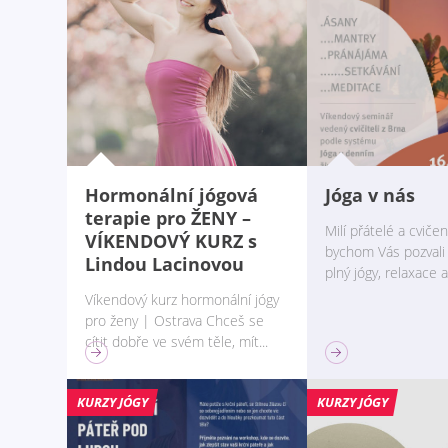
Hormonální jógová
Jóga v nás
terapie pro ŽENY –
Milí přátelé a cvičen
VÍKENDOVÝ KURZ s
bychom Vás pozvali
Lindou Lacinovou
plný jógy, relaxace a
Víkendový kurz hormonální jógy
pro ženy | Ostrava Chceš se
cítit dobře ve svém těle, mít...
KURZY JÓGY
KURZY JÓGY