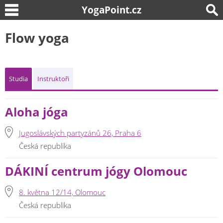
YogaPoint.cz
Flow yoga
Studia
Instruktoři
Aloha jóga
Jugoslávských partyzánů 26, Praha 6
Česká republika
DÁKINÍ centrum jógy Olomouc
8. května 12/14, Olomouc
Česká republika