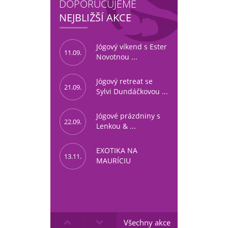
DOPORUČUJEME
NEJBLIŽŠÍ AKCE
Jógový víkend s Ester
11.09.
Novotnou ...
Jógový retreat se
21.09.
Sylvi Dundáčkovou ...
Jógové prázdniny s
22.09.
Lenkou & ...
EXOTIKA NA
13.11.
MAURÍCIU
Všechny akce