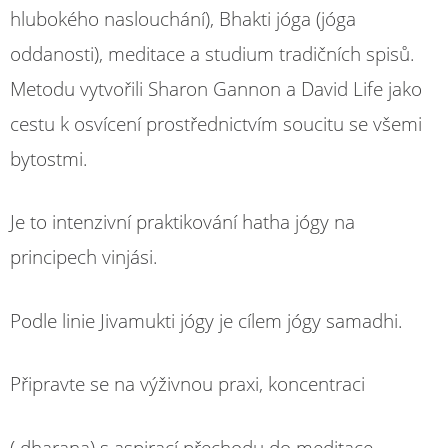
hlubokého naslouchání), Bhakti jóga (jóga
oddanosti), meditace a studium tradičních spisů.
Metodu vytvořili Sharon Gannon a David Life jako
cestu k osvícení prostřednictvím soucitu se všemi
bytostmi.
Je to intenzivní praktikování hatha jógy na
principech vinjási.
Podle linie Jivamukti jógy je cílem jógy samadhi.
Připravte se na výživnou praxi, koncentraci
( dharana) s aspirací přechodu do meditace