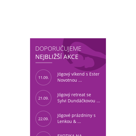
DOPORUČUJEME
NEJBLIŽŠÍ AKCE
Jógový víkend s Ester
11.09.
Novotnou ...
Jógový retreat se
21.09.
Sylvi Dundáčkovou ...
Jógové prázdniny s
22.09.
Lenkou & ...
EXOTIKA NA