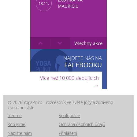
13.11.
MAURÍCIU
Všechny akce
NAJDETE NÁS NA
FACEBOOKU
Více než 10 000 sledujících
→
© 2026 YogaPoint - rozcestník ve světě jógy a zdravého
životního stylu
Inzerce
Spolupráce
Kdo jsme
Ochrana osobních údajů
Napište nám
Přihlášení