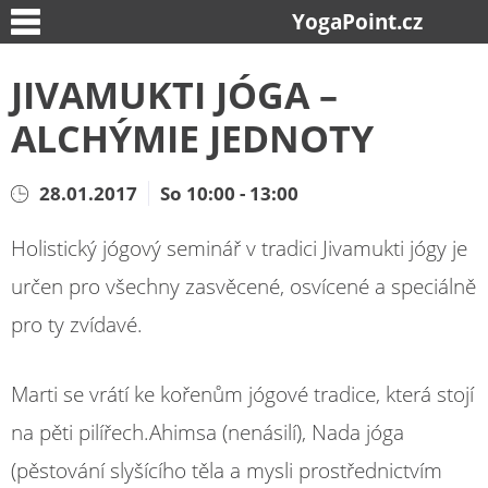
YogaPoint.cz
JIVAMUKTI JÓGA –
ALCHÝMIE JEDNOTY
28.01.2017
So 10:00 - 13:00
Holistický jógový seminář v tradici Jivamukti jógy je
určen pro všechny zasvěcené, osvícené a speciálně
pro ty zvídavé.
Marti se vrátí ke kořenům jógové tradice, která stojí
na pěti pilířech.Ahimsa (nenásilí), Nada jóga
(pěstování slyšícího těla a mysli prostřednictvím