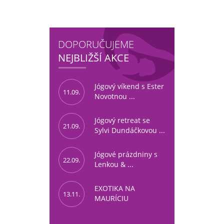
DOPORUČUJEME
NEJBLIŽŠÍ AKCE
Jógový víkend s Ester
11.09.
Novotnou ...
Jógový retreat se
21.09.
Sylvi Dundáčkovou ...
Jógové prázdniny s
22.09.
Lenkou & ...
EXOTIKA NA
13.11.
MAURÍCIU