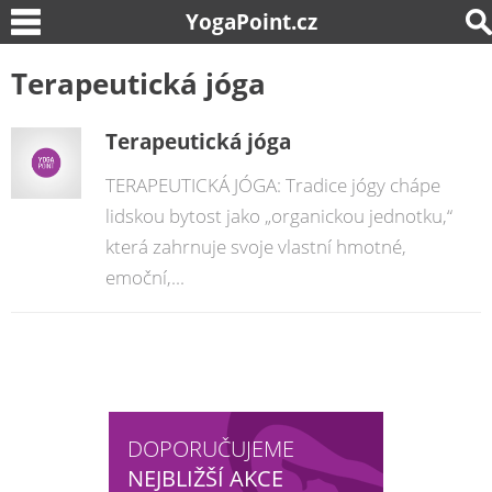
YogaPoint.cz
Terapeutická jóga
Terapeutická jóga
TERAPEUTICKÁ JÓGA: Tradice jógy chápe
lidskou bytost jako „organickou jednotku,“
která zahrnuje svoje vlastní hmotné,
emoční,...
DOPORUČUJEME
NEJBLIŽŠÍ AKCE