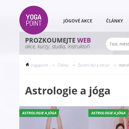
JÓGOVÉ AKCE
ČLÁNKY
PROZKOUMEJTE
WEB
akce, kurzy, studia, instruktoři
Yogapoint
Články
Životní styl a zdraví
Astrol
Astrologie a jóga
ASTROLOGIE A JÓGA
ASTROLOGIE A JÓGA