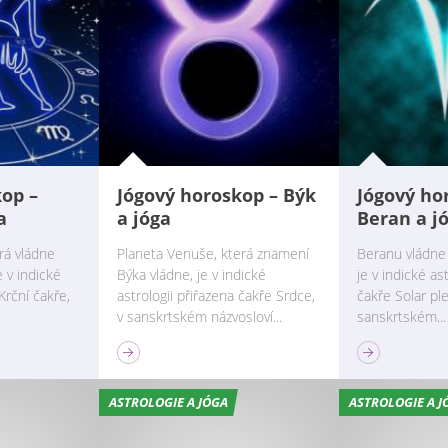
kop –
Jógový horoskop – Býk
Jógový ho
a
a jóga
Beran a j
rá vládne
Planeta Venuše, která znamení
Beranu vládne 
 v indické
Býka vládne, je v indické
je v indické as
Krční čakře,
astrologii přiřazena čakře Srdce,
čakře Solar ple
v sanskrtském názvosloví...
sanskrtském...
ASTROLOGIE A JÓGA
ASTROLOGIE A J