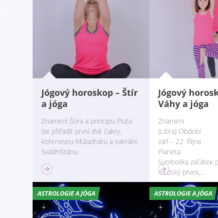
Jógový horoskop – Štír
Jógový horos
a jóga
Váhy a jóga
Znamení Štíra a principu Pluta
Znamení 
lze přiřadit první dvě čakry,
(Libra) Ob
kořenovou Múladháru a sakrální
září – 22. Října
Svádhištánu
Planeta V
Symbolika začátek 
mužský prvek,...
ASTROLOGIE A JÓGA
ASTROLOGIE A JÓGA