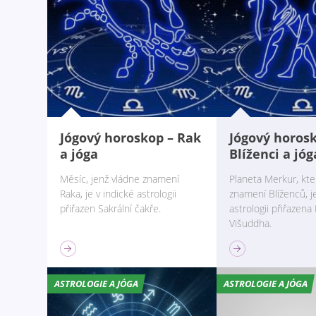
Jógový horoskop – Rak
Jógový horos
a jóga
Blíženci a jóg
Měsíc, jenž vládne znamení
Planeta Merkur, kte
Raka, je v indické astrologii
znamení Blíženců, je
přiřazen Sakrální čakře.
astrologii přiřazena 
Višuddha.
ASTROLOGIE A JÓGA
ASTROLOGIE A JÓGA