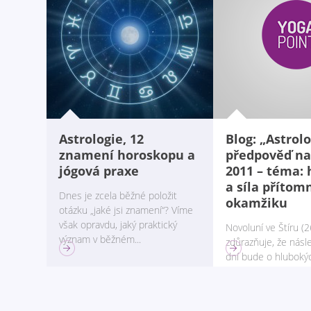
Astrologie, 12
Blog: „Astrol
znamení horoskopu a
předpověď na
jógová praxe
2011 – téma:
a síla příto
Dnes je zcela běžné položit
okamžiku
otázku „jaké jsi znamení“? Víme
však opravdu, jaký praktický
Novoluní ve Štíru (2
význam v běžném...
zdůrazňuje, že násl
dní bude o hlubokýc
o užívání...