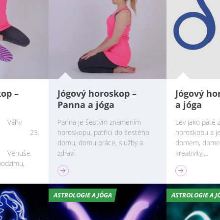
kop –
Jógový horoskop –
Jógový ho
Panna a jóga
a jóga
Váhy
Panna je šestým znamením
Lev jako páté
dobí 23.
horoskopu, patřící do šestého
horoskopu a j
domu, domu práce, služby a
domem, domem 
enuše
zdraví.
kreativity,...
podzimu,
ASTROLOGIE A JÓGA
ASTROLOGIE A J