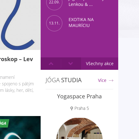
22.09.
Lenkou & ...
EXOTIKA NA
13.11.
MAURÍCIU
roskop – Lev
Všechny akce
 znamení
JÓGA
STUDIA
Více
e spojeno s pátým
lásky, her, dětí,
Jóga Prostor
⚲ Poděbrady
ÓGA