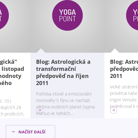
ogická“
Blog: Astrologická a
Blog: Astr
 listopad
transformační
předpověď
 hodnoty
předpověď na říjen
2011
mného
2011
Velké utrácení 
provětral naš
Potřeba citové a emocionální
trigon Venuše 
rovnováhy V říjnu se nachází
6. 10.)
podněcoval k 
většina osobních planet (vyjma
edujících 28
Marsu) ve Vahách....
h prožitcích,
NAČÍST DALŠÍ