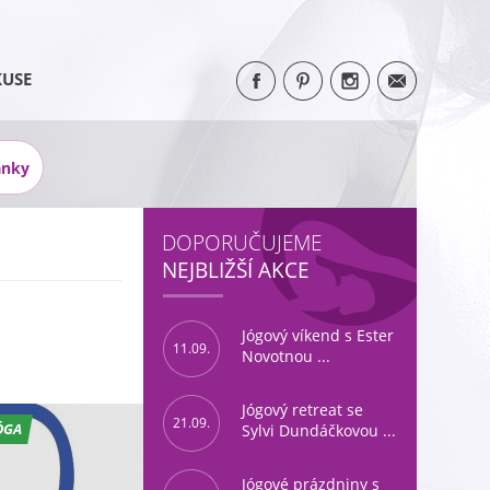
KUSE
ánky
DOPORUČUJEME
NEJBLIŽŠÍ AKCE
Jógový víkend s Ester
11.09.
Novotnou ...
Jógový retreat se
21.09.
ÓGA
Sylvi Dundáčkovou ...
Jógové prázdniny s