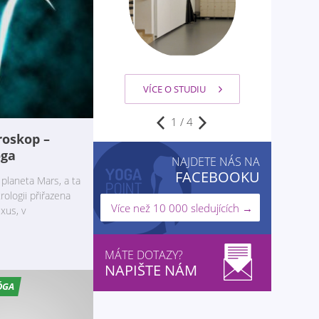
VÍCE O STUDIU
2
/
4
roskop –
óga
NAJDETE NÁS NA
FACEBOOKU
planeta Mars, a ta
trologii přiřazena
Více než 10 000 sledujících →
xus, v
MÁTE DOTAZY?
NAPIŠTE NÁM
ÓGA