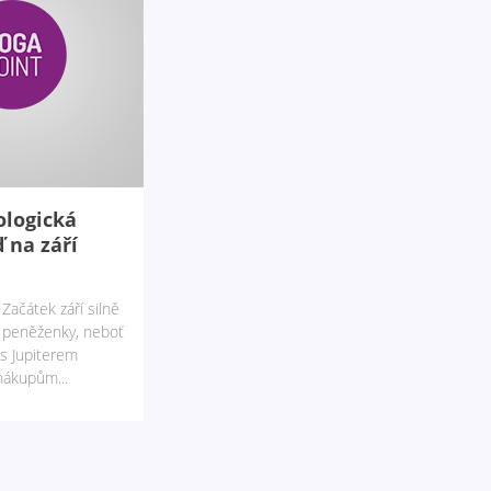
ologická
 na září
Začátek září silně
e peněženky, neboť
s Jupiterem
nákupům...