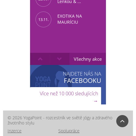
Lenkou & ...
EXOTIKA NA
13.11.
MAURÍCIU
Všechny akce
NAJDETE NÁS NA
FACEBOOKU
Více než 10 000 sledujících
→
© 2026 YogaPoint - rozcestník ve světě jógy a zdravého
životního stylu
Inzerce
Spolupráce