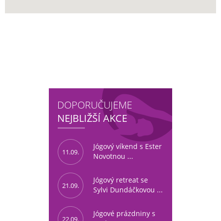
DOPORUČUJEME
NEJBLIŽŠÍ AKCE
Jógový víkend s Ester
11.09.
Novotnou ...
Jógový retreat se
21.09.
Sylvi Dundáčkovou ...
Jógové prázdniny s
22.09.