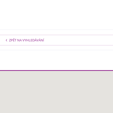
ZPĚT NA VYHLEDÁVÁNÍ