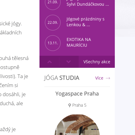
21.09.
Sylvi Dundáčkovou ...
Jógové prázdniny s
ické jógy.
22.09.
Lenkou & ...
základních
EXOTIKA NA
13.11.
MAURÍCIU
pouhá tělesná
Všechny akce
e postupně
vosti). Ta je
JÓGA
STUDIA
Více
čením si
Yoga Lokah
 dosáhli, je
duchá, ale
⚲ Brno
aždý je