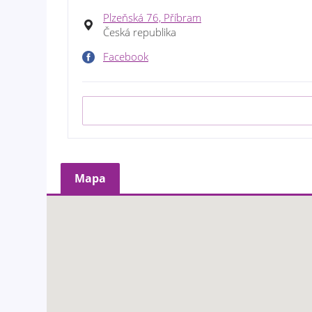
Plzeňská 76, Příbram
Česká republika
Facebook
Mapa