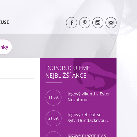
KUSE
ánky
DOPORUČUJEME
NEJBLIŽŠÍ AKCE
Jógový víkend s Ester
11.09.
Novotnou ...
Jógový retreat se
21.09.
Sylvi Dundáčkovou ...
Jógové prázdniny s