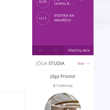
22.09.
Lenkou & ...
EXOTIKA NA
13.11.
MAURÍCIU
Všechny akce
JÓGA
STUDIA
Více
Jóga Prostor
Aloha jóga
⚲ Poděbrady
⚲ Praha 6