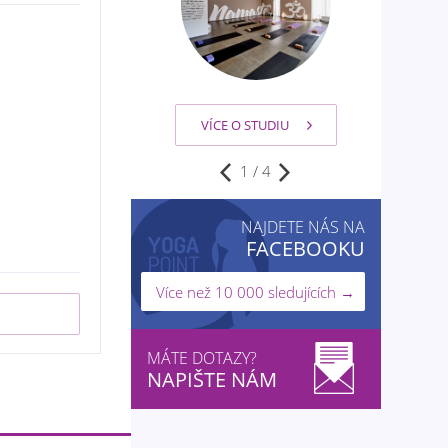
VÍCE O STUDIU
VÍCE O STUDIU
1
/
4
NAJDETE NÁS NA
FACEBOOKU
Více než 10 000 sledujících →
MÁTE DOTAZY?
NAPIŠTE NÁM