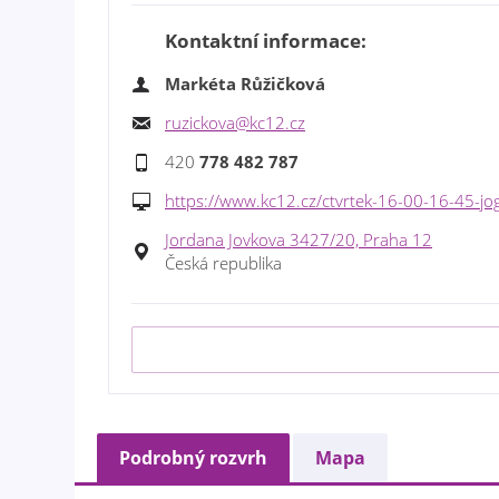
Kontaktní informace:
Markéta Růžičková
ruzickova@kc12.cz
420
778 482 787
https://www.kc12.cz/ctvrtek-16-00-16-45-jo
Jordana Jovkova 3427/20, Praha 12
Česká republika
Podrobný rozvrh
Mapa