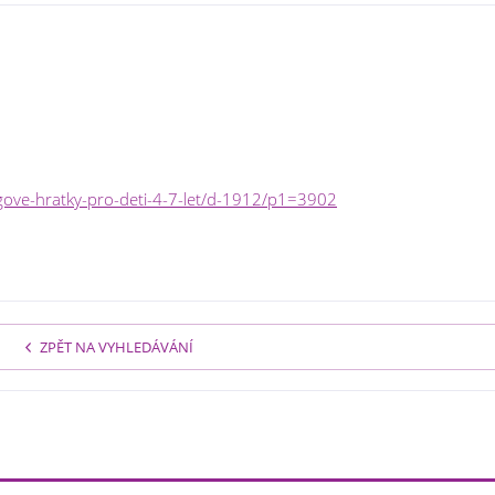
gove-hratky-pro-deti-4-7-let/d-1912/p1=3902
ZPĚT NA VYHLEDÁVÁNÍ