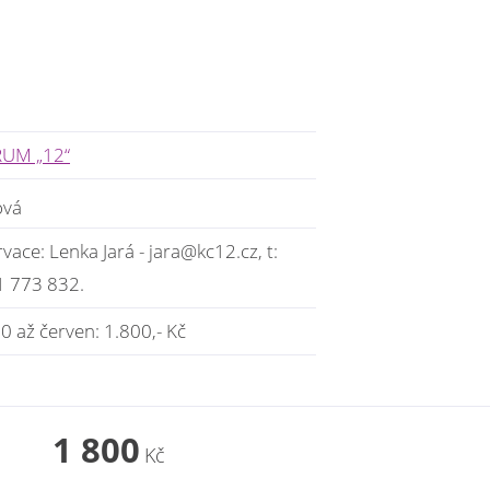
UM „12“
ová
vace: Lenka Jará - jara@kc12.cz, t:
1 773 832.
0 až červen: 1.800,- Kč
1 800
Kč