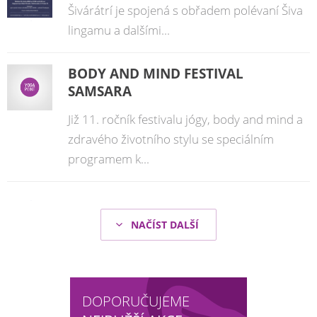
Šivárátrí je spojená s obřadem polévaní Šiva
lingamu a dalšími...
BODY AND MIND FESTIVAL
SAMSARA
Již 11. ročník festivalu jógy, body and mind a
zdravého životního stylu se speciálním
programem k...
NAČÍST DALŠÍ
şans
vidobet
vidobet
vidobet
vidobet
casinolevant
casinolevant
casinolevant
vidobet
şans
casinolevant
casino
şans
casino
casino
casino
boostaro
casinolevant
şans
casinolevant
şanscasino
vidobet
vidobet
levant
gorabet
galyabet
gorabet
gorabet
gorabet
vidobet
galyabet
gorabet
gorabet
casino
|
|
güncel
giriş
|
|
|
giriş
casino
giriş
şans
casino
levant
şans
şans
|
giriş
casino
giriş
|
|
giriş
casino
|
|
|
|
|
giriş
|
|
|
giriş
|
|
|
|
|
giriş
|
|
|
|
giriş
|
|
|
|
|
|
|
DOPORUČUJEME