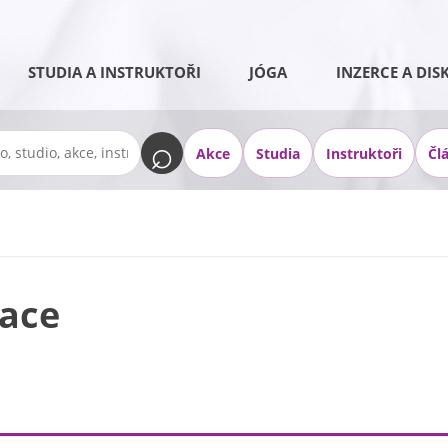
STUDIA A INSTRUKTOŘI
JÓGA
INZERCE A DIS
Akce
Studia
Instruktoři
Čl
ace