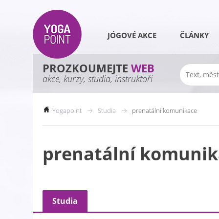
JÓGOVÉ AKCE
ČLÁNKY
PROZKOUMEJTE
WEB
akce, kurzy, studia, instruktoři
şans
vidobet
vidobet
vidobet
vidobet
casinolevant
casinolevant
casinolevant
vidobet
şans
casinolevant
casino
şans
casino
casino
casino
boostaro
casinolevant
şans
casinolevant
şanscasino
vidobet
vidobet
levant
gorabet
galyabet
gorabet
gorabet
gorabet
vidobet
galyabet
gorabet
gorabet
casino
|
|
güncel
giriş
|
|
|
giriş
casino
giriş
şans
casino
levant
şans
şans
|
giriş
casino
giriş
|
|
giriş
casino
|
|
|
|
|
giriş
|
|
Yogapoint
Studia
prenatální komunikace
|
giriş
|
|
|
|
|
giriş
|
|
|
|
giriş
|
|
|
|
|
|
|
prenatální komunik
Studia