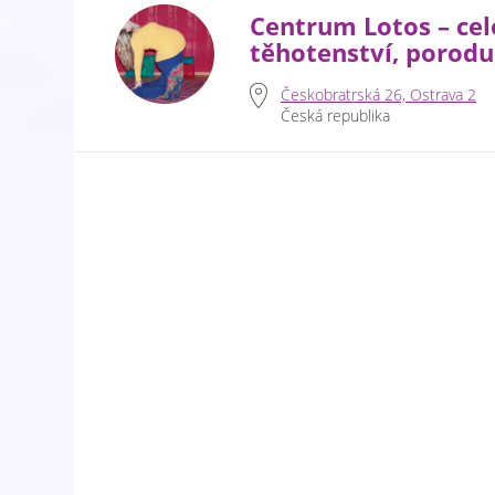
Centrum Lotos – cel
těhotenství, porodu,
Českobratrská 26, Ostrava 2
Česká republika