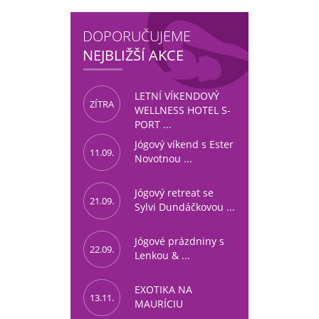
|
giriş
|
|
|
|
|
giriş
|
|
|
|
giriş
|
|
|
|
|
|
|
DOPORUČUJEME
NEJBLIŽŠÍ AKCE
LETNÍ VÍKENDOVÝ
ZÍTRA
WELLNESS HOTEL S-
PORT ...
Jógový víkend s Ester
11.09.
Novotnou ...
Jógový retreat se
21.09.
Sylvi Dundáčkovou ...
Jógové prázdniny s
22.09.
Lenkou & ...
EXOTIKA NA
13.11.
MAURÍCIU