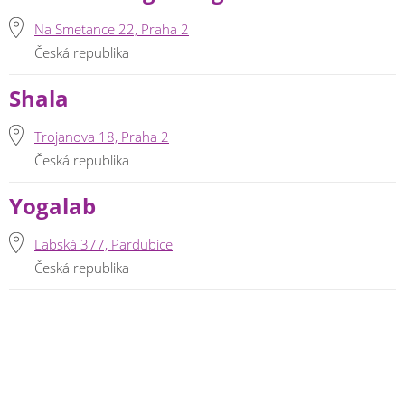
Na Smetance 22, Praha 2
Česká republika
Shala
Trojanova 18, Praha 2
Česká republika
Yogalab
Labská 377, Pardubice
Česká republika
şans
vidobet
vidobet
vidobet
vidobet
casinolevant
casinolevant
casinolevant
vidobet
şans
casinolevant
casino
şans
casino
casino
casino
boostaro
casinolevant
şans
casinolevant
şanscasino
vidobet
vidobet
levant
gorabet
galyabet
gorabet
gorabet
gorabet
vidobet
galyabet
gorabet
gorabet
casino
|
|
güncel
giriş
|
|
|
giriş
casino
giriş
şans
casino
levant
şans
şans
|
giriş
casino
giriş
|
|
giriş
casino
|
|
|
|
|
giriş
|
|