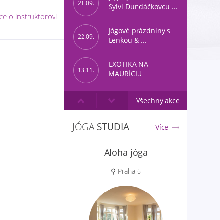
21.09.
Sylvi Dundáčkovou ...
ce o instruktorovi
Jógové prázdniny s
22.09.
Lenkou & ...
EXOTIKA NA
13.11.
MAURÍCIU
Všechny akce
JÓGA
STUDIA
Více
Aloha jóga
⚲ Praha 6