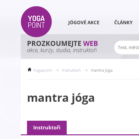
JÓGOVÉ AKCE
ČLÁNKY
PROZKOUMEJTE
WEB
akce, kurzy, studia, instruktoři
şans
vidobet
vidobet
vidobet
vidobet
casinolevant
casinolevant
casinolevant
vidobet
şans
casinolevant
casino
şans
casino
casino
casino
boostaro
casinolevant
şans
casinolevant
şanscasino
vidobet
vidobet
levant
gorabet
galyabet
gorabet
gorabet
gorabet
vidobet
galyabet
gorabet
gorabet
casino
|
|
güncel
giriş
|
|
|
giriş
casino
giriş
şans
casino
levant
şans
şans
|
giriş
casino
giriş
|
|
giriş
casino
|
|
|
|
|
giriş
|
|
Yogapoint
Instruktoři
mantra jóga
|
giriş
|
|
|
|
|
giriş
|
|
|
|
giriş
|
|
|
|
|
|
|
mantra jóga
Instruktoři