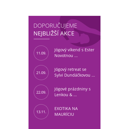
DOPORUČUJEME
NEJBLIŽŠÍ AKCE
Jógový víkend s Ester
11.09.
Novotnou ...
Jógový retreat se
21.09.
Sylvi Dundáčkovou ...
Jógové prázdniny s
22.09.
Lenkou & ...
EXOTIKA NA
13.11.
MAURÍCIU