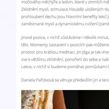
močového měchýře a ledvin, které v zimních měsí
Zklidnění mysli, stimulace hlouběji uložených tkání
prohloubení dechu jsou hlavními benefity lekcí 
zaměstnané mysli a dynamickému cvičení (zamě
Jinové pozice, v nichž zůstáváme i několik minut
tělo. Momenty zastavení v pozicích pak můžeme vy
prostor pro krátkou meditaci. Jin jóga je tak 
zve k většímu zklidnění, ponoření do sebe a nabí
Lekce, v nichž si budeme pomáhat pomůckami či 
Daniela Pařízková se věnuje především jin a tera