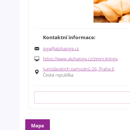
Kontaktní informace:
joga@alohajoga.cz
https://www.alohajoga.cz/zimni-jinjoga
Jugoslávských partyzánů 26, Praha 6
Česká republika
Mapa