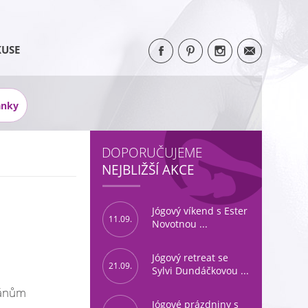
KUSE
ánky
DOPORUČUJEME
NEJBLIŽŠÍ AKCE
Jógový víkend s Ester
11.09.
Novotnou ...
Jógový retreat se
21.09.
Sylvi Dundáčkovou ...
iánům
Jógové prázdniny s