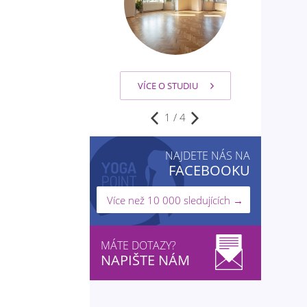
VÍCE O STUDIU
2
/
4
NAJDETE NÁS NA
FACEBOOKU
Více než 10 000 sledujících →
MÁTE DOTAZY?
NAPIŠTE NÁM