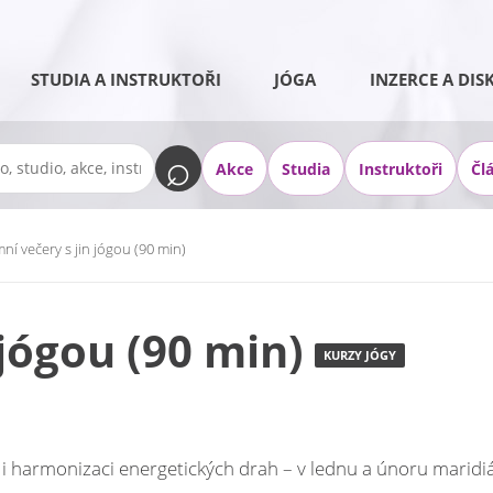
STUDIA A INSTRUKTOŘI
JÓGA
INZERCE A DIS
Akce
Studia
Instruktoři
Čl
mní večery s jin jógou (90 min)
 jógou (90 min)
KURZY JÓGY
i i harmonizaci energetických drah – v lednu a únoru marid