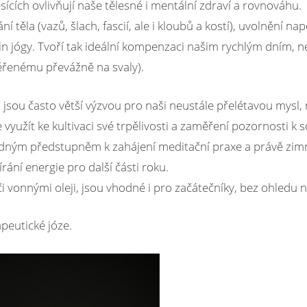
cích ovlivňují naše tělesné i mentální zdraví a rovnováhu.
 těla (vazů, šlach, fascií, ale i kloubů a kostí), uvolnění napě
jin jógy. Tvoří tak ideální kompenzaci našim rychlým dním, n
řenému převážně na svaly).
, jsou často větší výzvou pro naši neustále přelétavou mysl,
užít ke kultivaci své trpělivosti a zaměření pozornosti k s
vhodným předstupněm k zahájení meditační praxe a právě zim
rání energie pro další části roku.
vonnými oleji, jsou vhodné i pro začátečníky, bez ohledu n
peutické józe.