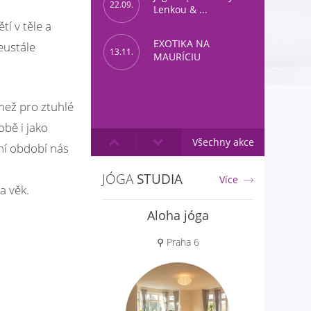
22.09.
Lenkou & ...
tí v těle a
EXOTIKA NA
eustále
13.11.
MAURÍCIU
 než pro ztuhlé
obě i jako
Všechny akce
ní období nás
JÓGA
STUDIA
Více
a věk.
Aloha jóga
⚲ Praha 6