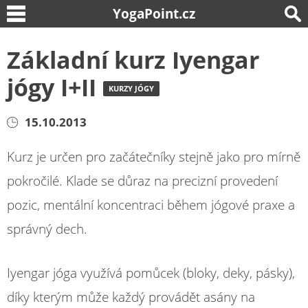
YogaPoint.cz
Základní kurz Iyengar
jógy I+II
KURZY JÓGY
15.10.2013
Kurz je určen pro začátečníky stejně jako pro mírně
pokročilé. Klade se důraz na precizní provedení
pozic, mentální koncentraci během jógové praxe a
správný dech.
Iyengar jóga využívá pomůcek (bloky, deky, pásky),
díky kterým může každý provádět asány na