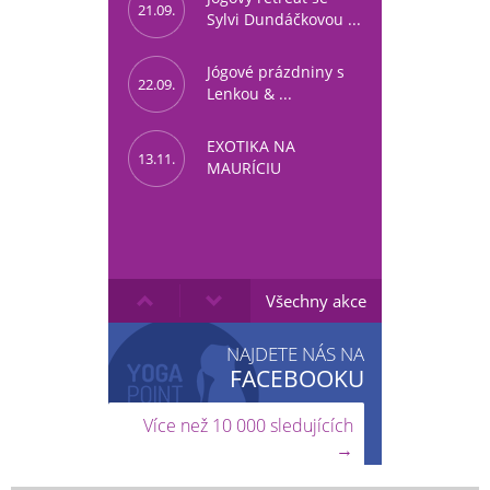
21.09.
Sylvi Dundáčkovou ...
Jógové prázdniny s
22.09.
Lenkou & ...
EXOTIKA NA
13.11.
MAURÍCIU
Všechny akce
NAJDETE NÁS NA
FACEBOOKU
Více než 10 000 sledujících
→