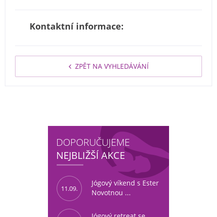
Kontaktní informace:
ZPĚT NA VYHLEDÁVÁNÍ
DOPORUČUJEME
NEJBLIŽŠÍ AKCE
Jógový víkend s Ester
11.09.
Novotnou ...
Jógový retreat se