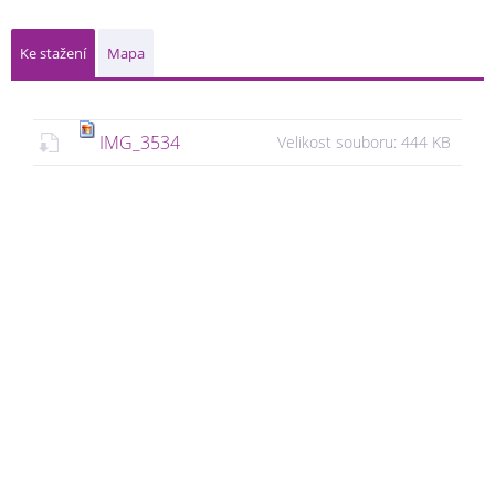
Ke stažení
Mapa
IMG_3534
Velikost souboru:
444 KB