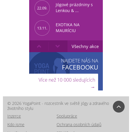
Jógové prázdniny s
22.09.
Lenkou & ...
EXOTIKA NA
13.11.
MAURÍCIU
Všechny akce
NAJDETE NÁS NA
FACEBOOKU
Více než 10 000 sledujících
→
© 2026 YogaPoint - rozcestník ve světě jógy a zdravého
životního stylu
Inzerce
Spolupráce
Kdo jsme
Ochrana osobních údajů