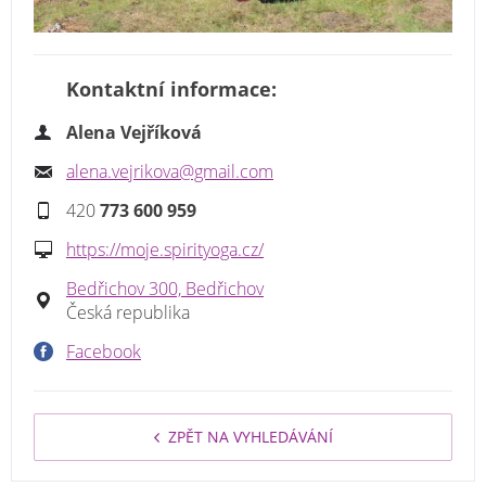
Kontaktní informace:
Alena Vejříková
alena.vejrikova@gmail.com
420
773 600 959
https://moje.spirityoga.cz/
Bedřichov 300, Bedřichov
Česká republika
Facebook
ZPĚT NA VYHLEDÁVÁNÍ