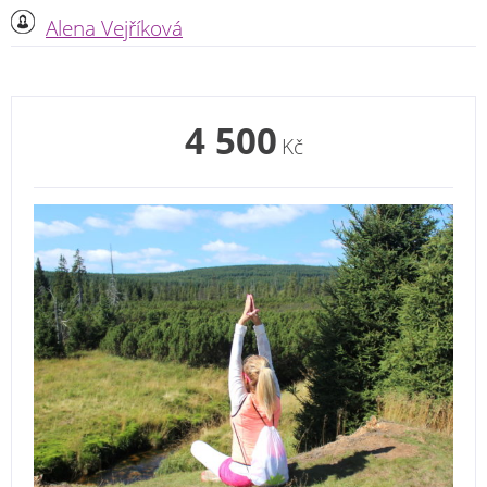
Alena Vejříková
4 500
Kč