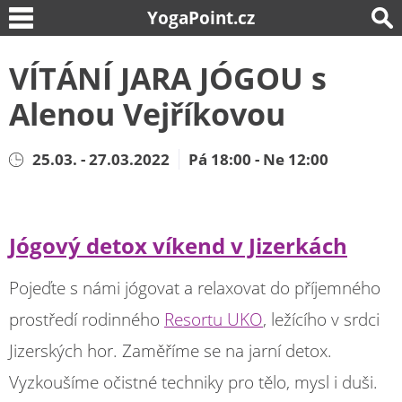
YogaPoint.cz
VÍTÁNÍ JARA JÓGOU s
Alenou Vejříkovou
25.03. - 27.03.2022
Pá 18:00 - Ne 12:00
Jógový detox víkend v Jizerkách
Pojeďte s námi jógovat a relaxovat do příjemného
prostředí rodinného
Resortu UKO
, ležícího v srdci
Jizerských hor. Zaměříme se na jarní detox.
Vyzkoušíme očistné techniky pro tělo, mysl i duši.