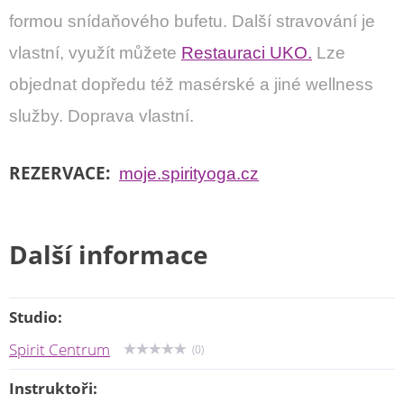
formou snídaňového bufetu. Další stravování je
vlastní, využít můžete
Restauraci UKO.
Lze
objednat dopředu též masérské a jiné wellness
služby. Doprava vlastní.
REZERVACE:
moje.spirityoga.cz
Další informace
Studio:
Spirit Centrum
(0)
Instruktoři: