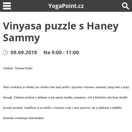
YogaPoint.cz
Vinyasa puzzle s Haney
Sammy
09.09.2018
Ne 9:00 - 11:00
Vyřešení Vinyasa Puzzle
Tento workshop je vhodný pro všechny kdo mají potíže s plynulou vinyasou- proskoky jump back a jump
through. Začneme probírat a ukážeme si jak zapojit bandhy, pranaymu, sílu a flexibilitu abychom dosáhli
plynulý proskok. Zaměříme se na obtíže s vinyasou a jak s nimi pracovat, jak je překonat u každého
účastníka workshopu individuálně.