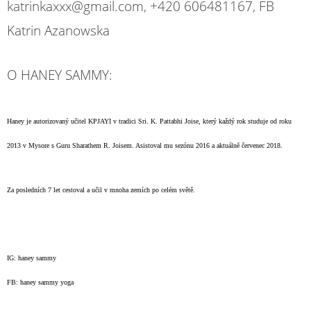
katrinkaxxx@gmail.com, +420 606481167, FB
Katrin Azanowska
O HANEY SAMMY:
Haney je autorizovaný učitel KPJAYI v tradici Sri. K. Pattabhi Joise, který každý rok studuje od roku
2013 v Mysore s Guru Sharathem R. Joisem. Asistoval mu sezónu 2016 a aktuálně červenec 2018.
Za posledních 7 let cestoval a učil v mnoha zemích po celém světě.
IG: haney sammy
FB: haney sammy yoga