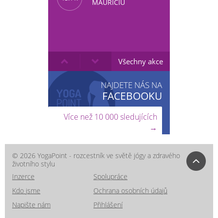
MAURÍCIU
Všechny akce
NAJDETE NÁS NA
FACEBOOKU
Více než 10 000 sledujících
→
© 2026 YogaPoint - rozcestník ve světě jógy a zdravého
životního stylu
Inzerce
Spolupráce
Kdo jsme
Ochrana osobních údajů
Napište nám
Přihlášení