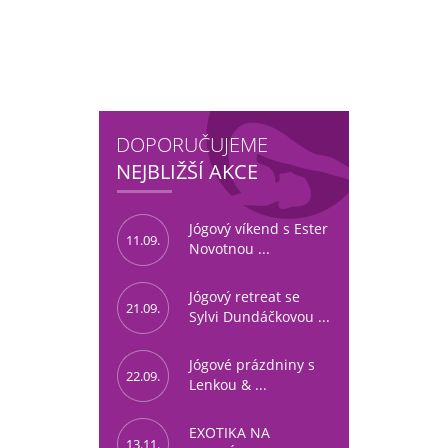
DOPORUČUJEME
NEJBLIŽŠÍ AKCE
Jógový víkend s Ester
11.09.
Novotnou ...
Jógový retreat se
21.09.
Sylvi Dundáčkovou ...
Jógové prázdniny s
22.09.
Lenkou & ...
EXOTIKA NA
13.11.