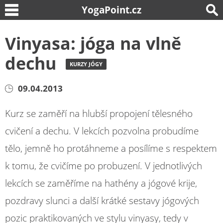
YogaPoint.cz
Vinyasa: jóga na vlně
dechu
KURZY JÓGY
09.04.2013
Kurz se zaměří na hlubší propojení tělesného
cvičení a dechu. V lekcích pozvolna probudíme
tělo, jemně ho protáhneme a posílíme s respektem
k tomu, že cvičíme po probuzení. V jednotlivých
lekcích se zaměříme na hathény a jógové krije,
pozdravy slunci a další krátké sestavy jógových
pozic praktikovaných ve stylu vinyasy, tedy v