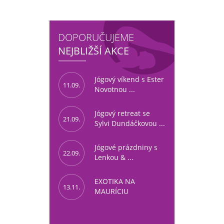
DOPORUČUJEME
NEJBLIŽŠÍ AKCE
Jógový víkend s Ester
11.09.
Novotnou ...
Jógový retreat se
21.09.
Sylvi Dundáčkovou ...
Jógové prázdniny s
22.09.
Lenkou & ...
EXOTIKA NA
13.11.
MAURÍCIU