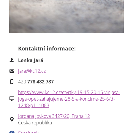
Kontaktní informace:
Lenka Jará
jara@kc12.cz
420
778 482 787
https://www.kc12.cz/ctvrtky-19-15-20-15-vinjasa-
joga-opet-zahajujeme-28-5-a-koncime-25-6/d-
1248/p1=1083
Jordana Jovkova 3427/20, Praha 12
Česká republika