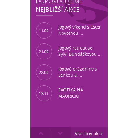
DOPORUČUJEME
NEJBLIŽŠÍ AKCE
Jógový víkend s Ester
11.09.
Novotnou ...
Jógový retreat se
21.09.
Sylvi Dundáčkovou ...
Jógové prázdniny s
22.09.
Lenkou & ...
EXOTIKA NA
13.11.
MAURÍCIU
Všechny akce