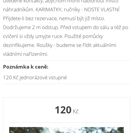
uvedené kontakty, abychom mohli nabídnout místo
náhradníkům. KARIMATKY, ručníky - NOSTE VLASTNÍ
Přijdete-li bez rezervace, nemusí být již místo.
Dodržujeme 2 m odstup. Před vstupem do sálu a též po
cvičení si vždy umyjte ruce. Použité pomůcky
dezinfikujeme. Roušky - budeme se řídit aktuálními
vládními nařízeními.
Poznámka k ceně:
120 Kč jednorázové vstupné
120
Kč